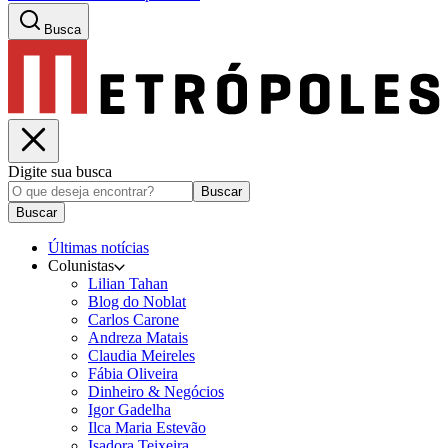
Busca
Digite sua busca
Buscar
Buscar
Últimas notícias
Colunistas
Lilian Tahan
Blog do Noblat
Carlos Carone
Andreza Matais
Claudia Meireles
Fábia Oliveira
Dinheiro & Negócios
Igor Gadelha
Ilca Maria Estevão
Isadora Teixeira