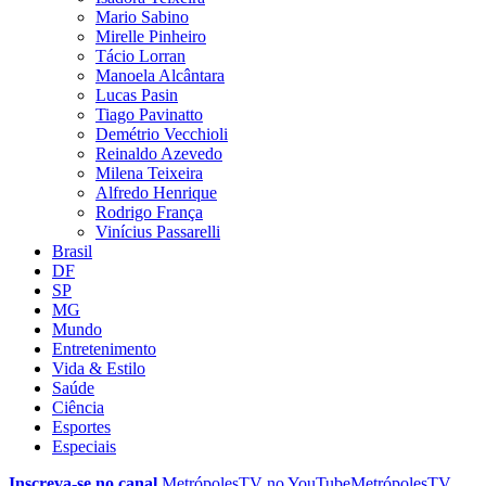
Mario Sabino
Mirelle Pinheiro
Tácio Lorran
Manoela Alcântara
Lucas Pasin
Tiago Pavinatto
Demétrio Vecchioli
Reinaldo Azevedo
Milena Teixeira
Alfredo Henrique
Rodrigo França
Vinícius Passarelli
Brasil
DF
SP
MG
Mundo
Entretenimento
Vida & Estilo
Saúde
Ciência
Esportes
Especiais
Inscreva-se no canal
MetrópolesTV no
YouTube
MetrópolesTV