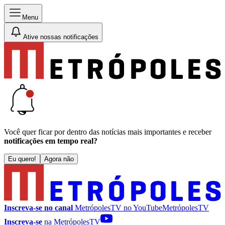
Menu
Ative nossas notificações
Você quer ficar por dentro das notícias mais importantes e receber
notificações em tempo real?
Eu quero!
Agora não
Inscreva-se no canal
MetrópolesTV no
YouTube
MetrópolesTV
Inscreva-se
na MetrópolesTV