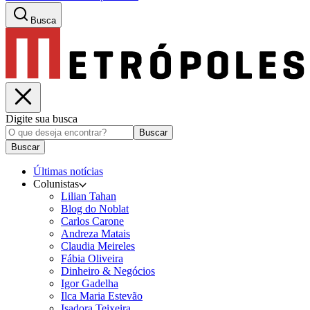
Busca
Digite sua busca
Buscar
Buscar
Últimas notícias
Colunistas
Lilian Tahan
Blog do Noblat
Carlos Carone
Andreza Matais
Claudia Meireles
Fábia Oliveira
Dinheiro & Negócios
Igor Gadelha
Ilca Maria Estevão
Isadora Teixeira