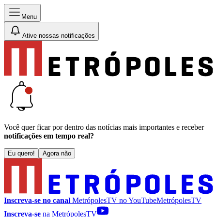
Menu
Ative nossas notificações
Você quer ficar por dentro das notícias mais importantes e receber
notificações em tempo real?
Eu quero!
Agora não
Inscreva-se no canal
MetrópolesTV no
YouTube
MetrópolesTV
Inscreva-se
na MetrópolesTV