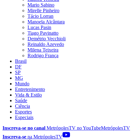
Mario Sabino
Mirelle Pinheiro
Tácio Lorran
Manoela Alcântara
Lucas Pasin
Tiago Pavinatto
Demétrio Vecchioli
Reinaldo Azevedo
Milena Teixeira
Rodrigo França
Brasil
DF
SP
MG
Mundo
Entretenimento
Vida & Estilo
Saúde
Ciência
Esportes
Especiais
Inscreva-se no canal
MetrópolesTV no
YouTube
MetrópolesTV
Inscreva-se
na MetrópolesTV