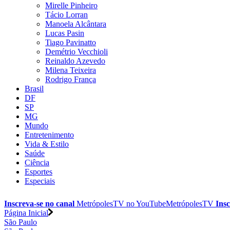
Mirelle Pinheiro
Tácio Lorran
Manoela Alcântara
Lucas Pasin
Tiago Pavinatto
Demétrio Vecchioli
Reinaldo Azevedo
Milena Teixeira
Rodrigo França
Brasil
DF
SP
MG
Mundo
Entretenimento
Vida & Estilo
Saúde
Ciência
Esportes
Especiais
Inscreva-se no canal
MetrópolesTV no
YouTube
MetrópolesTV
Insc
Página Inicial
São Paulo