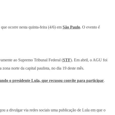
, que ocorre nesta quinta-feira (4/6) em
São Paulo
. O evento é
ovamente ao Supremo Tribunal Federal (
STF
). Em abril, o AGU foi
na zona norte da capital paulista, no dia 19 deste mês.
tando o presidente Lula, que recusou convite para participar
.
gou a divulgar via redes sociais uma publicação de Lula em que o