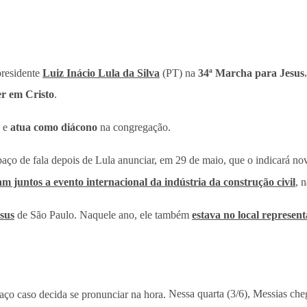
presidente
Luiz Inácio Lula da Silva
(PT) na
34ª Marcha para Jesus
r em Cristo
.
a e
atua como diácono
na congregação.
spaço de fala depois de Lula anunciar, em 29 de maio, que o indicará n
 juntos a evento internacional da indústria da construção civil
, 
sus
de São Paulo. Naquele ano, ele também
estava no local represen
ço caso decida se pronunciar na hora.
Nessa quarta (3/6), Messias che