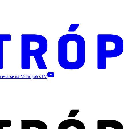
reva-se
na MetrópolesTV