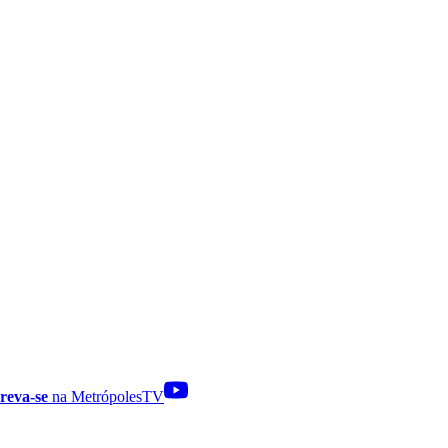
reva-se
na MetrópolesTV