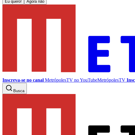
Eu quero!
Agora não
Inscreva-se no canal
MetrópolesTV no
YouTube
MetrópolesTV
Insc
Busca