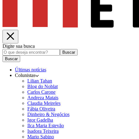
Digite sua busca
Buscar
Buscar
Últimas notícias
Colunistas
Lilian Tahan
Blog do Noblat
Carlos Carone
Andreza Matais
Claudia Meireles
Fábia Oliveira
Dinheiro & Negócios
Igor Gadelha
Ilca Maria Estevão
Isadora Teixeira
Mario Sabino