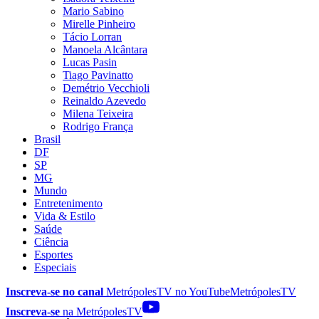
Mario Sabino
Mirelle Pinheiro
Tácio Lorran
Manoela Alcântara
Lucas Pasin
Tiago Pavinatto
Demétrio Vecchioli
Reinaldo Azevedo
Milena Teixeira
Rodrigo França
Brasil
DF
SP
MG
Mundo
Entretenimento
Vida & Estilo
Saúde
Ciência
Esportes
Especiais
Inscreva-se no canal
MetrópolesTV no
YouTube
MetrópolesTV
Inscreva-se
na MetrópolesTV