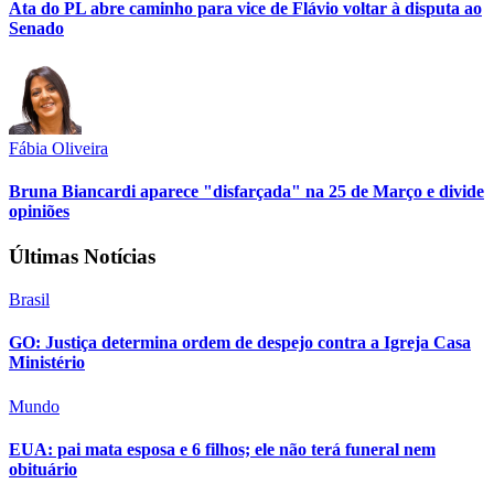
Ata do PL abre caminho para vice de Flávio voltar à disputa ao
Senado
Fábia Oliveira
Bruna Biancardi aparece "disfarçada" na 25 de Março e divide
opiniões
Últimas Notícias
Brasil
GO: Justiça determina ordem de despejo contra a Igreja Casa
Ministério
Mundo
EUA: pai mata esposa e 6 filhos; ele não terá funeral nem
obituário