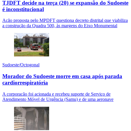
TJDFT decide na terça (20) se expansão do Sudoeste
é inconstitucional
Ação proposta pelo MPDFT questiona decreto distrital que viabiliza
a construção da Quadra 500, às margens do Eixo Monumental
Sudoeste/Octogonal
Morador do Sudoeste morre em casa após parada
cardiorrespiratória
A corporação foi acionada e recebeu suporte de Serviço de
Atendimento Móvel de Urgência (Samu) e de uma aeronave