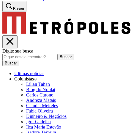
Busca
Digite sua busca
Buscar
Buscar
Últimas notícias
Colunistas
Lilian Tahan
Blog do Noblat
Carlos Carone
Andreza Matais
Claudia Meireles
Fábia Oliveira
Dinheiro & Negócios
Igor Gadelha
Ilca Maria Estevão
Isadora Teixeira