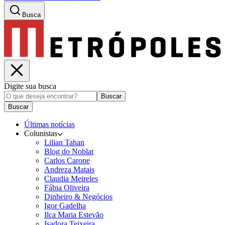
Busca
Digite sua busca
Buscar
Buscar
Últimas notícias
Colunistas
Lilian Tahan
Blog do Noblat
Carlos Carone
Andreza Matais
Claudia Meireles
Fábia Oliveira
Dinheiro & Negócios
Igor Gadelha
Ilca Maria Estevão
Isadora Teixeira