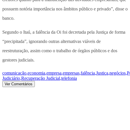
possuem notória importância nos âmbitos público e privado”, disse o
banco.
Segundo o Itaú, a falência da Oi foi decretada pela Justiça de forma
“precipitada”, ignorando outras alternativas viáveis de
reestruturação, assim como o trabalho de órgãos públicos e dos
gestores judiciais.
comunicação
,
economia
,
empresa
,
empresas
,
falência
,
Justiça
,
negócios
,
P
Judiciário
,
Recuperação Judicial
,
telefonia
Ver Comentários