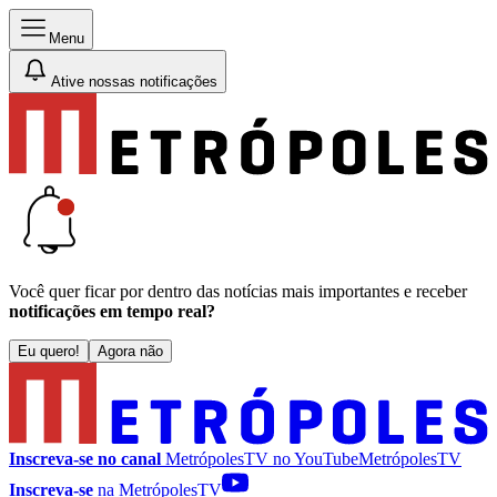
Menu
Ative nossas notificações
Você quer ficar por dentro das notícias mais importantes e receber
notificações em tempo real?
Eu quero!
Agora não
Inscreva-se no canal
MetrópolesTV no
YouTube
MetrópolesTV
Inscreva-se
na MetrópolesTV