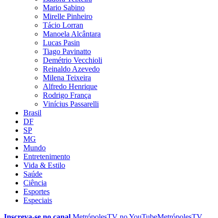
Mario Sabino
Mirelle Pinheiro
Tácio Lorran
Manoela Alcântara
Lucas Pasin
Tiago Pavinatto
Demétrio Vecchioli
Reinaldo Azevedo
Milena Teixeira
Alfredo Henrique
Rodrigo França
Vinícius Passarelli
Brasil
DF
SP
MG
Mundo
Entretenimento
Vida & Estilo
Saúde
Ciência
Esportes
Especiais
Inscreva-se no canal
MetrópolesTV no
YouTube
MetrópolesTV