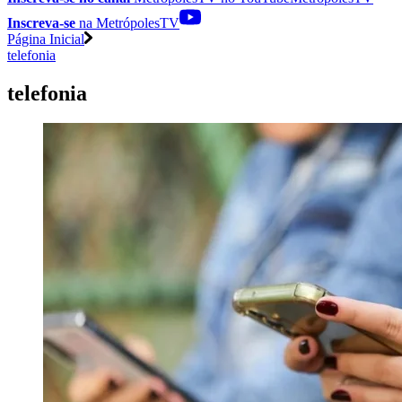
Inscreva-se
na MetrópolesTV
Página Inicial
telefonia
telefonia