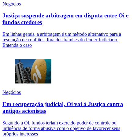
Negócios
Justiça suspende arbitragem em disputa entre Oi e
fundos credores
Em linhas gerais, a arbitragem é um método alternativo para a
resolução de conflitos, fora dos trâmites do Poder Judiciário.
Entenda o caso
Negócios
Em recuperação judicial, Oi vai à Justiça contra
antigos acionistas
Segundo a Oi, fundos teriam exercido poder de controle ou
influência de forma abusiva com o objetivo de favorecer seus
próprios interesses