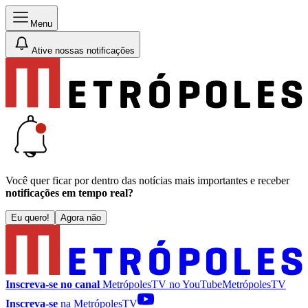
Menu
Ative nossas notificações
Você quer ficar por dentro das notícias mais importantes e receber
notificações em tempo real?
Eu quero!
Agora não
Inscreva-se no canal
MetrópolesTV no
YouTube
MetrópolesTV
Inscreva-se
na MetrópolesTV