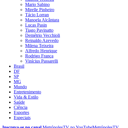
Mario Sabino
Mirelle Pinheiro
Tácio Lorran
Manoela Alcântara
Lucas Pasin
Tiago Pavinatto
Demétrio Vecchioli
Reinaldo Azevedo
Milena Teixeira
Alfredo Henrique
Rodrigo França
Vinícius Passarelli
Brasil
DF
SP
MG
Mundo
Entretenimento
Vida & Estilo
Saúde
Ciência
Esportes
Especiais
Inscreva-se no canal
MetrópolesTV no
YouTube
MetrópolesTV