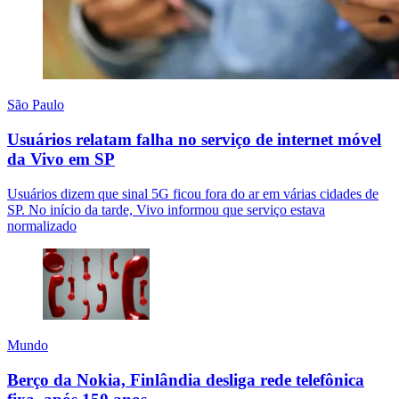
São Paulo
Usuários relatam falha no serviço de internet móvel
da Vivo em SP
Usuários dizem que sinal 5G ficou fora do ar em várias cidades de
SP. No início da tarde, Vivo informou que serviço estava
normalizado
Mundo
Berço da Nokia, Finlândia desliga rede telefônica