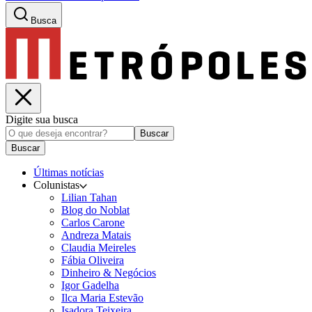
Busca
Digite sua busca
Buscar
Buscar
Últimas notícias
Colunistas
Lilian Tahan
Blog do Noblat
Carlos Carone
Andreza Matais
Claudia Meireles
Fábia Oliveira
Dinheiro & Negócios
Igor Gadelha
Ilca Maria Estevão
Isadora Teixeira