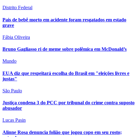
Distrito Federal
Pais de bebê morto em acidente foram resgatados em estado
grave
Fábia Oliveira
Bruno Gagliasso ri de meme sobre polêmica em McDonald’s
Mundo
EUA diz que respeitará escolha do Brasil em "eleições livres e
justas"
São Paulo
Justiça condena 3 do PCC por tribunal do crime contra suposto
abusador
Lucas Pasin
Alinne Rosa denuncia folião que jogou copo em seu rosto;