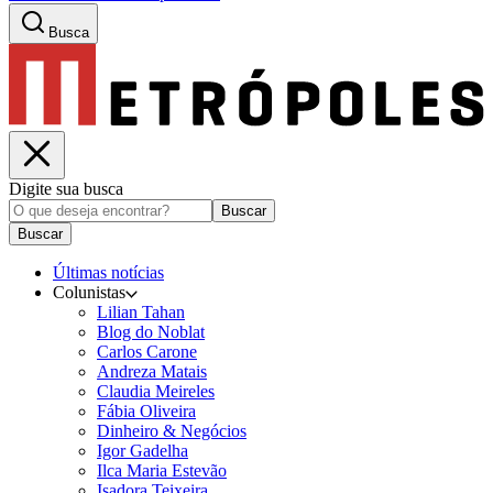
Busca
Digite sua busca
Buscar
Buscar
Últimas notícias
Colunistas
Lilian Tahan
Blog do Noblat
Carlos Carone
Andreza Matais
Claudia Meireles
Fábia Oliveira
Dinheiro & Negócios
Igor Gadelha
Ilca Maria Estevão
Isadora Teixeira