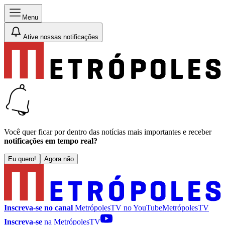
Menu
Ative nossas notificações
Você quer ficar por dentro das notícias mais importantes e receber
notificações em tempo real?
Eu quero!
Agora não
Inscreva-se no canal
MetrópolesTV no
YouTube
MetrópolesTV
Inscreva-se
na MetrópolesTV