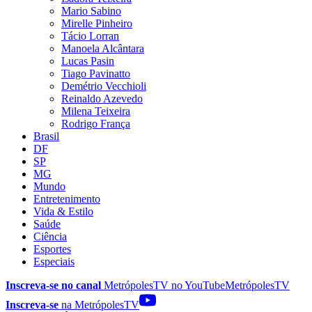
Mario Sabino
Mirelle Pinheiro
Tácio Lorran
Manoela Alcântara
Lucas Pasin
Tiago Pavinatto
Demétrio Vecchioli
Reinaldo Azevedo
Milena Teixeira
Rodrigo França
Brasil
DF
SP
MG
Mundo
Entretenimento
Vida & Estilo
Saúde
Ciência
Esportes
Especiais
Inscreva-se no canal
MetrópolesTV no
YouTube
MetrópolesTV
Inscreva-se
na MetrópolesTV