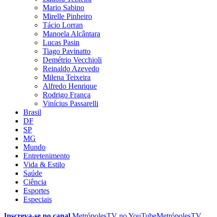
Mario Sabino
Mirelle Pinheiro
Tácio Lorran
Manoela Alcântara
Lucas Pasin
Tiago Pavinatto
Demétrio Vecchioli
Reinaldo Azevedo
Milena Teixeira
Alfredo Henrique
Rodrigo França
Vinícius Passarelli
Brasil
DF
SP
MG
Mundo
Entretenimento
Vida & Estilo
Saúde
Ciência
Esportes
Especiais
Inscreva-se no canal
MetrópolesTV no
YouTube
MetrópolesTV