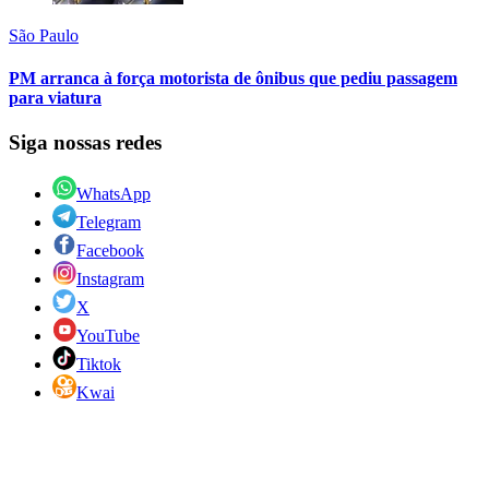
São Paulo
PM arranca à força motorista de ônibus que pediu passagem
para viatura
Siga nossas redes
WhatsApp
Telegram
Facebook
Instagram
X
YouTube
Tiktok
Kwai