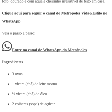
fofo, dourado e com aquele cheirinho irresistível de feito em casa.
Clique aqui para seguir o canal do Metrópoles Vida&Estilo no
WhatsApp
Veja o passo a passo:
Entre no canal de WhatsApp
do
Metrópoles
Ingredientes
3 ovos
1 xícara (chá) de leite morno
½ xícara (chá) de óleo
2 colheres (sopa) de açúcar