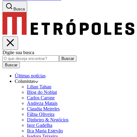
Busca
Digite sua busca
Buscar
Buscar
Últimas notícias
Colunistas
Lilian Tahan
Blog do Noblat
Carlos Carone
Andreza Matais
Claudia Meireles
Fábia Oliveira
Dinheiro & Negócios
Igor Gadelha
Ilca Maria Estevão
Isadora Teixeira