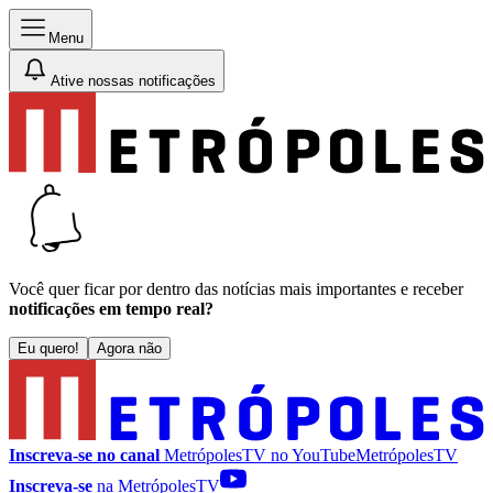
Menu
Ative nossas notificações
Você quer ficar por dentro das notícias mais importantes e receber
notificações em tempo real?
Eu quero!
Agora não
Inscreva-se no canal
MetrópolesTV no
YouTube
MetrópolesTV
Inscreva-se
na MetrópolesTV