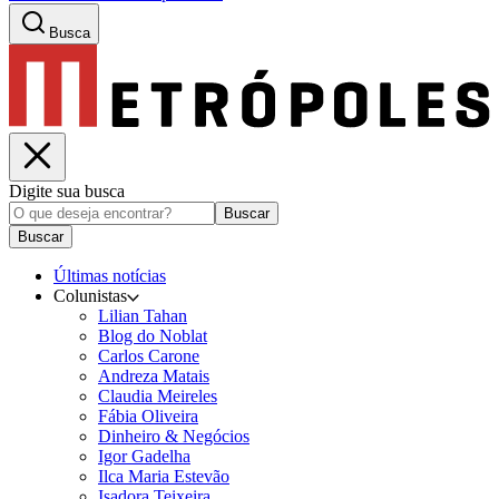
Busca
Digite sua busca
Buscar
Buscar
Últimas notícias
Colunistas
Lilian Tahan
Blog do Noblat
Carlos Carone
Andreza Matais
Claudia Meireles
Fábia Oliveira
Dinheiro & Negócios
Igor Gadelha
Ilca Maria Estevão
Isadora Teixeira