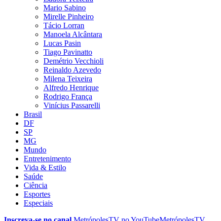
Mario Sabino
Mirelle Pinheiro
Tácio Lorran
Manoela Alcântara
Lucas Pasin
Tiago Pavinatto
Demétrio Vecchioli
Reinaldo Azevedo
Milena Teixeira
Alfredo Henrique
Rodrigo França
Vinícius Passarelli
Brasil
DF
SP
MG
Mundo
Entretenimento
Vida & Estilo
Saúde
Ciência
Esportes
Especiais
Inscreva-se no canal
MetrópolesTV no
YouTube
MetrópolesTV