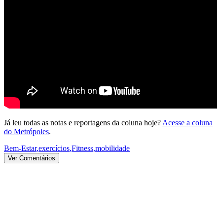
Já leu todas as notas e reportagens da coluna hoje?
Acesse a coluna
do Metrópoles
.
Bem-Estar
,
exercícios
,
Fitness
,
mobilidade
Ver Comentários