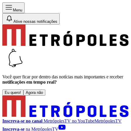
Menu
Ative nossas notificações
Você quer ficar por dentro das notícias mais importantes e receber
notificações em tempo real?
Eu quero!
Agora não
Inscreva-se no canal
MetrópolesTV no
YouTube
MetrópolesTV
Inscreva-se
na MetrópolesTV