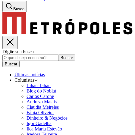
Busca
Digite sua busca
Buscar
Buscar
Últimas notícias
Colunistas
Lilian Tahan
Blog do Noblat
Carlos Carone
Andreza Matais
Claudia Meireles
Fábia Oliveira
Dinheiro & Negócios
Igor Gadelha
Ilca Maria Estevão
Isadora Teixeira