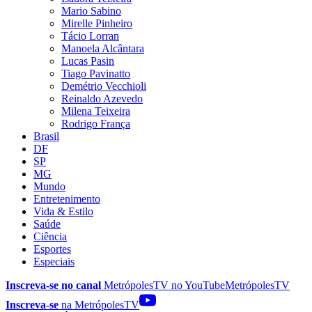
Mario Sabino
Mirelle Pinheiro
Tácio Lorran
Manoela Alcântara
Lucas Pasin
Tiago Pavinatto
Demétrio Vecchioli
Reinaldo Azevedo
Milena Teixeira
Rodrigo França
Brasil
DF
SP
MG
Mundo
Entretenimento
Vida & Estilo
Saúde
Ciência
Esportes
Especiais
Inscreva-se no canal
MetrópolesTV no
YouTube
MetrópolesTV
Inscreva-se
na MetrópolesTV