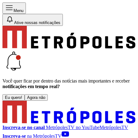
Menu
Ative nossas notificações
Você quer ficar por dentro das notícias mais importantes e receber
notificações em tempo real?
Eu quero!
Agora não
Inscreva-se no canal
MetrópolesTV no
YouTube
MetrópolesTV
Inscreva-se
na MetrópolesTV