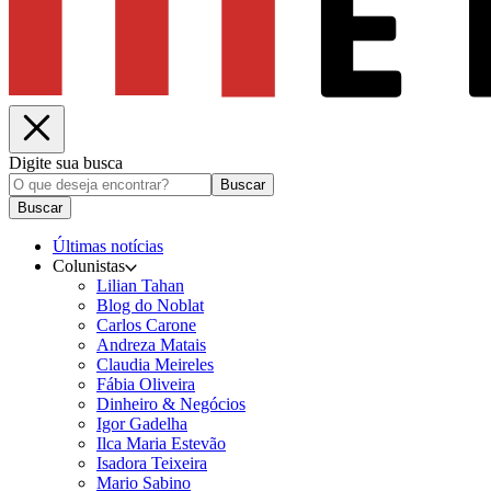
Digite sua busca
Buscar
Buscar
Últimas notícias
Colunistas
Lilian Tahan
Blog do Noblat
Carlos Carone
Andreza Matais
Claudia Meireles
Fábia Oliveira
Dinheiro & Negócios
Igor Gadelha
Ilca Maria Estevão
Isadora Teixeira
Mario Sabino