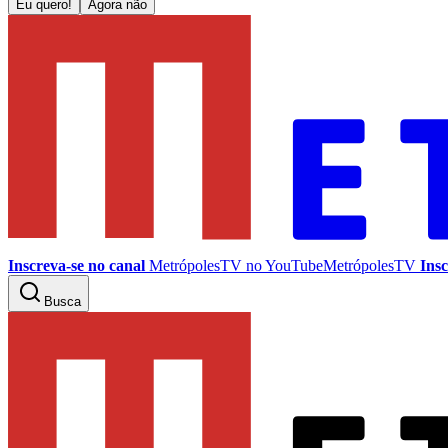
Eu quero!
Agora não
Inscreva-se no canal
MetrópolesTV no
YouTube
MetrópolesTV
Insc
Busca