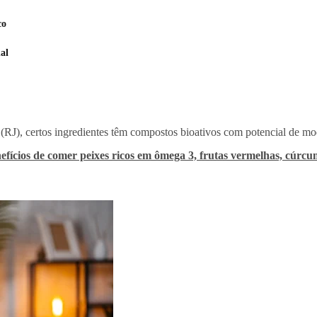
co
al
o (RJ), certos ingredientes têm compostos bioativos com potencial de m
nefícios de comer peixes ricos em ômega 3, frutas vermelhas, cúrcu