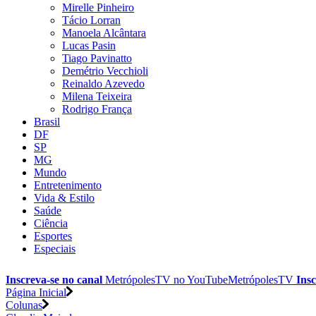
Mirelle Pinheiro
Tácio Lorran
Manoela Alcântara
Lucas Pasin
Tiago Pavinatto
Demétrio Vecchioli
Reinaldo Azevedo
Milena Teixeira
Rodrigo França
Brasil
DF
SP
MG
Mundo
Entretenimento
Vida & Estilo
Saúde
Ciência
Esportes
Especiais
Inscreva-se no canal
MetrópolesTV no
YouTube
MetrópolesTV
Insc
Página Inicial
Colunas