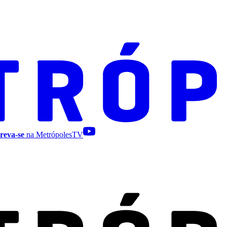
reva-se
na MetrópolesTV