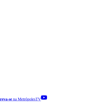
reva-se
na MetrópolesTV