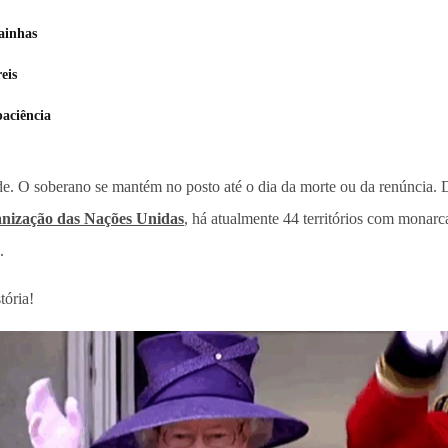
ainhas
eis
paciência
e. O soberano se mantém no posto até o dia da morte ou da renúncia. Di
nização das Nações Unidas
, há atualmente 44 territórios com monar
.
tória!