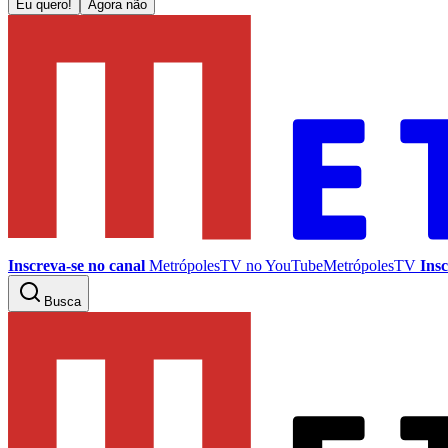
Eu quero!
Agora não
Inscreva-se no canal
MetrópolesTV no
YouTube
MetrópolesTV
Insc
Busca