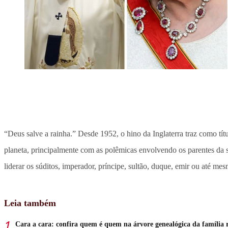
“Deus salve a rainha.” Desde 1952, o hino da Inglaterra traz como tí
planeta, principalmente com as polêmicas envolvendo os parentes da 
liderar os súditos, imperador, príncipe, sultão, duque, emir ou até me
Leia também
Cara a cara: confira quem é quem na árvore genealógica da família 