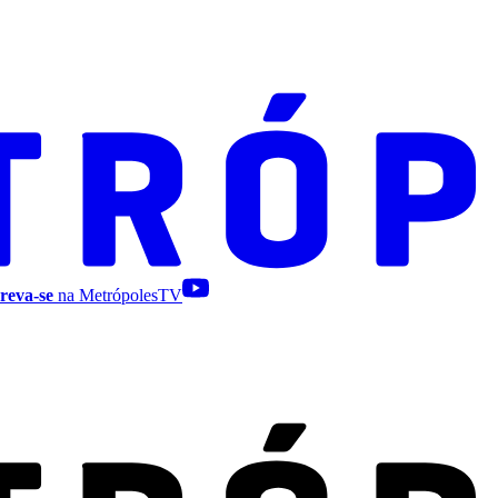
reva-se
na MetrópolesTV