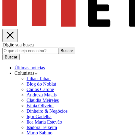
Digite sua busca
Buscar
Buscar
Últimas notícias
Colunistas
Lilian Tahan
Blog do Noblat
Carlos Carone
Andreza Matais
Claudia Meireles
Fábia Oliveira
Dinheiro & Negócios
Igor Gadelha
Ilca Maria Estevão
Isadora Teixeira
Mario Sabino