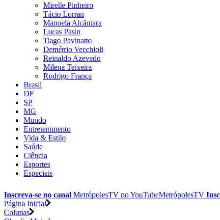
Mirelle Pinheiro
Tácio Lorran
Manoela Alcântara
Lucas Pasin
Tiago Pavinatto
Demétrio Vecchioli
Reinaldo Azevedo
Milena Teixeira
Rodrigo França
Brasil
DF
SP
MG
Mundo
Entretenimento
Vida & Estilo
Saúde
Ciência
Esportes
Especiais
Inscreva-se no canal
MetrópolesTV no
YouTube
MetrópolesTV
Insc
Página Inicial
Colunas