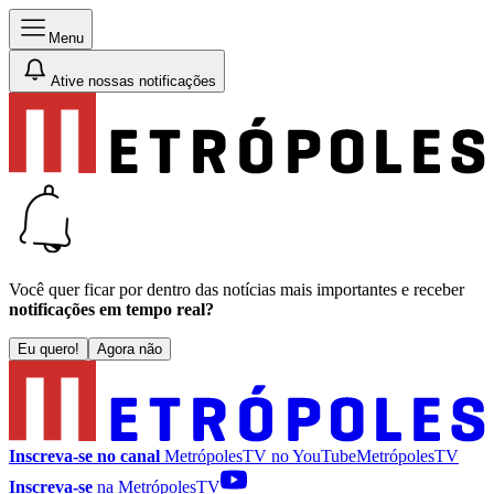
Menu
Ative nossas notificações
Você quer ficar por dentro das notícias mais importantes e receber
notificações em tempo real?
Eu quero!
Agora não
Inscreva-se no canal
MetrópolesTV no
YouTube
MetrópolesTV
Inscreva-se
na MetrópolesTV