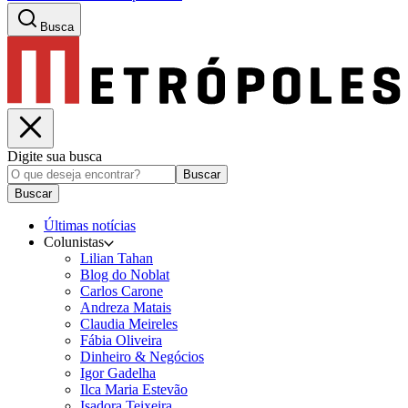
Busca
Digite sua busca
Buscar
Buscar
Últimas notícias
Colunistas
Lilian Tahan
Blog do Noblat
Carlos Carone
Andreza Matais
Claudia Meireles
Fábia Oliveira
Dinheiro & Negócios
Igor Gadelha
Ilca Maria Estevão
Isadora Teixeira