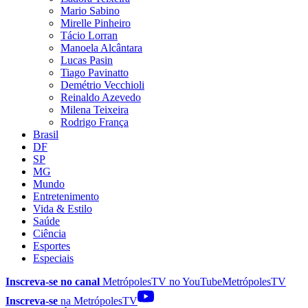
Mario Sabino
Mirelle Pinheiro
Tácio Lorran
Manoela Alcântara
Lucas Pasin
Tiago Pavinatto
Demétrio Vecchioli
Reinaldo Azevedo
Milena Teixeira
Rodrigo França
Brasil
DF
SP
MG
Mundo
Entretenimento
Vida & Estilo
Saúde
Ciência
Esportes
Especiais
Inscreva-se no canal
MetrópolesTV no
YouTube
MetrópolesTV
Inscreva-se
na MetrópolesTV