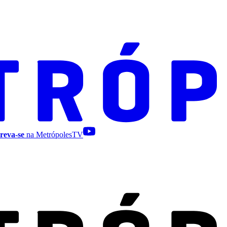
reva-se
na MetrópolesTV