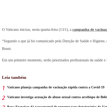
O Vaticano iniciou, nesta quarta-feira (13/1), a
campanha de vacinaç
“Segundo o que já foi comunicado pela Direção de Saúde e Higiene, 
Bruni.
Em um primeiro momento, serão priorizados profissionais da saúde e i
Leia também
Vaticano planeja campanha de vacinação rápida contra a Covid-19
Vaticano investiga acusação de abuso sexual contra arcebispo de Bel
Papa Francisco dá paracetamol de presente para funcionários do Va