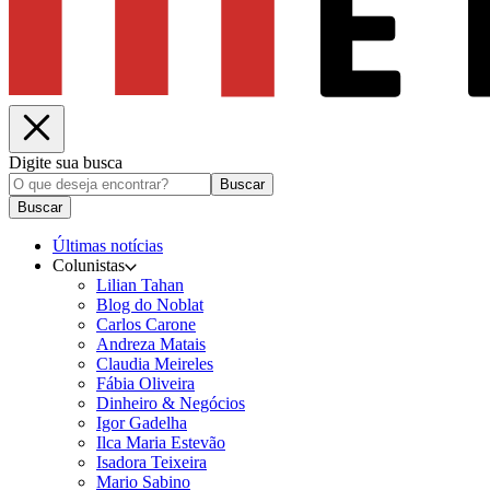
Digite sua busca
Buscar
Buscar
Últimas notícias
Colunistas
Lilian Tahan
Blog do Noblat
Carlos Carone
Andreza Matais
Claudia Meireles
Fábia Oliveira
Dinheiro & Negócios
Igor Gadelha
Ilca Maria Estevão
Isadora Teixeira
Mario Sabino