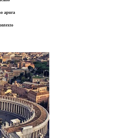
no apura
ontexto