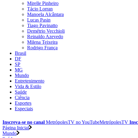
Mirelle Pinheiro
Tácio Lorran
Manoela Alcântara
Lucas Pasin
Tiago Pavinatto
Demétrio Vecchioli
Reinaldo Azevedo
Milena Teixeira
Rodrigo França
Brasil
DF
SP
MG
Mundo
Entretenimento
Vida & Estilo
Saúde
Ciência
Esportes
Especiais
Inscreva-se no canal
MetrópolesTV no
YouTube
MetrópolesTV
Insc
Página Inicial
Mundo