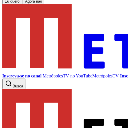
Eu quero!
Agora não
Inscreva-se no canal
MetrópolesTV no
YouTube
MetrópolesTV
Insc
Busca