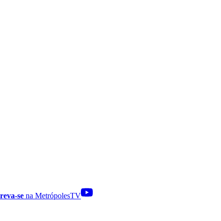
reva-se
na MetrópolesTV