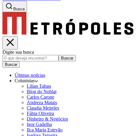
Busca
Digite sua busca
Buscar
Buscar
Últimas notícias
Colunistas
Lilian Tahan
Blog do Noblat
Carlos Carone
Andreza Matais
Claudia Meireles
Fábia Oliveira
Dinheiro & Negócios
Igor Gadelha
Ilca Maria Estevão
Isadora Teixeira