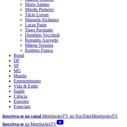
Mario Sabino
Mirelle Pinheiro
Tácio Lorran
Manoela Alcântara
Lucas Pasin
Tiago Pavinatto
Demétrio Vecchioli
Reinaldo Azevedo
Milena Teixeira
Rodrigo França
Brasil
DF
SP
MG
Mundo
Entretenimento
Vida & Estilo
Saúde
Ciência
Esportes
Especiais
Inscreva-se no canal
MetrópolesTV no
YouTube
MetrópolesTV
Inscreva-se
na MetrópolesTV