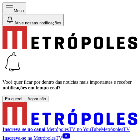
Menu
Ative nossas notificações
Você quer ficar por dentro das notícias mais importantes e receber
notificações em tempo real?
Eu quero!
Agora não
Inscreva-se no canal
MetrópolesTV no
YouTube
MetrópolesTV
Inscreva-se
na MetrópolesTV