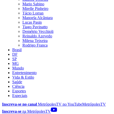
Mario Sabino
Mirelle Pinheiro
Tácio Lorran
Manoela Alcântara
Lucas Pasin
Tiago Pavinatto
Demétrio Vecchioli
Reinaldo Azevedo
Milena Teixeira
Rodrigo França
Brasil
DF
SP
MG
Mundo
Entretenimento
Vida & Estilo
Saúde
Ciência
Esportes
Especiais
Inscreva-se no canal
MetrópolesTV no
YouTube
MetrópolesTV
Inscreva-se
na MetrópolesTV