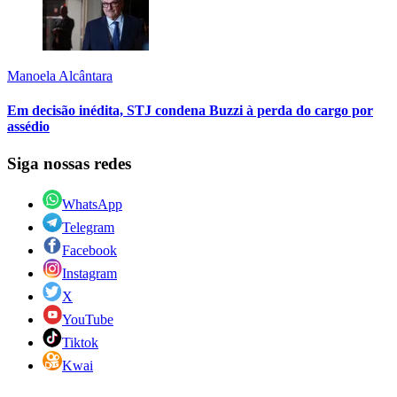
Manoela Alcântara
Em decisão inédita, STJ condena Buzzi à perda do cargo por
assédio
Siga nossas redes
WhatsApp
Telegram
Facebook
Instagram
X
YouTube
Tiktok
Kwai