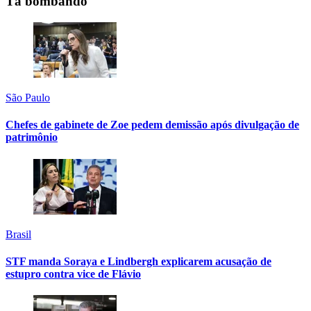
Tá bombando
São Paulo
Chefes de gabinete de Zoe pedem demissão após divulgação de
patrimônio
Brasil
STF manda Soraya e Lindbergh explicarem acusação de
estupro contra vice de Flávio