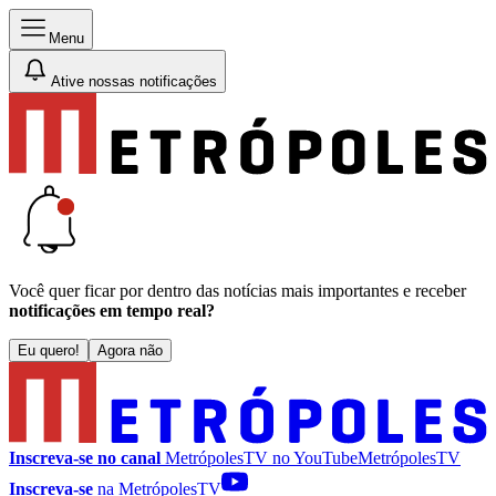
Menu
Ative nossas notificações
Você quer ficar por dentro das notícias mais importantes e receber
notificações em tempo real?
Eu quero!
Agora não
Inscreva-se no canal
MetrópolesTV no
YouTube
MetrópolesTV
Inscreva-se
na MetrópolesTV