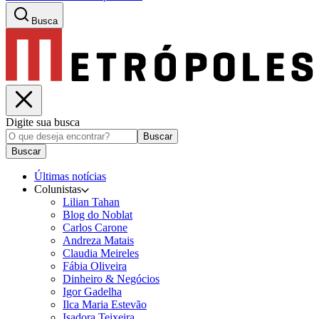
Busca
Digite sua busca
Buscar
Buscar
Últimas notícias
Colunistas
Lilian Tahan
Blog do Noblat
Carlos Carone
Andreza Matais
Claudia Meireles
Fábia Oliveira
Dinheiro & Negócios
Igor Gadelha
Ilca Maria Estevão
Isadora Teixeira