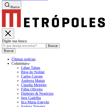
Busca
Digite sua busca
Buscar
Buscar
Últimas notícias
Colunistas
Lilian Tahan
Blog do Noblat
Carlos Carone
Andreza Matais
Claudia Meireles
Fábia Oliveira
Dinheiro & Negócios
Igor Gadelha
Ilca Maria Estevão
Isadora Teixeira