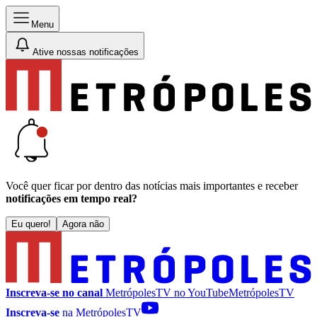
Menu
Ative nossas notificações
Você quer ficar por dentro das notícias mais importantes e receber
notificações em tempo real?
Eu quero!
Agora não
Inscreva-se no canal
MetrópolesTV no
YouTube
MetrópolesTV
Inscreva-se
na MetrópolesTV