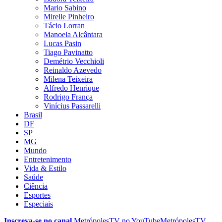
Mario Sabino
Mirelle Pinheiro
Tácio Lorran
Manoela Alcântara
Lucas Pasin
Tiago Pavinatto
Demétrio Vecchioli
Reinaldo Azevedo
Milena Teixeira
Alfredo Henrique
Rodrigo França
Vinícius Passarelli
Brasil
DF
SP
MG
Mundo
Entretenimento
Vida & Estilo
Saúde
Ciência
Esportes
Especiais
Inscreva-se no canal
MetrópolesTV no
YouTube
MetrópolesTV