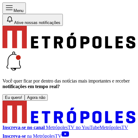
Menu
Ative nossas notificações
Você quer ficar por dentro das notícias mais importantes e receber
notificações em tempo real?
Eu quero!
Agora não
Inscreva-se no canal
MetrópolesTV no
YouTube
MetrópolesTV
Inscreva-se
na MetrópolesTV