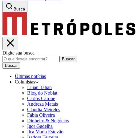
Busca
Digite sua busca
Buscar
Buscar
Últimas notícias
Colunistas
Lilian Tahan
Blog do Noblat
Carlos Carone
Andreza Matais
Claudia Meireles
Fábia Oliveira
Dinheiro & Negócios
Igor Gadelha
Ilca Maria Estevão
Isadora Teixeira