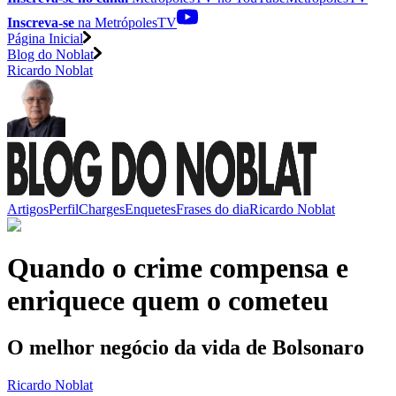
Inscreva-se
na MetrópolesTV
Página Inicial
Blog do Noblat
Ricardo Noblat
Artigos
Perfil
Charges
Enquetes
Frases do dia
Ricardo Noblat
Quando o crime compensa e
enriquece quem o cometeu
O melhor negócio da vida de Bolsonaro
Ricardo Noblat