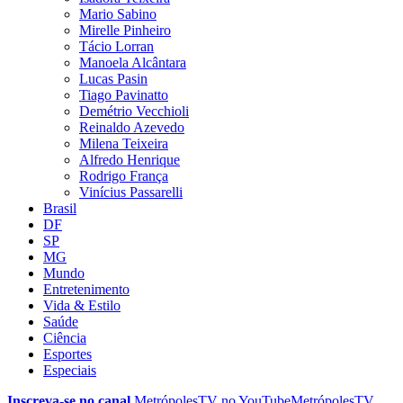
Mario Sabino
Mirelle Pinheiro
Tácio Lorran
Manoela Alcântara
Lucas Pasin
Tiago Pavinatto
Demétrio Vecchioli
Reinaldo Azevedo
Milena Teixeira
Alfredo Henrique
Rodrigo França
Vinícius Passarelli
Brasil
DF
SP
MG
Mundo
Entretenimento
Vida & Estilo
Saúde
Ciência
Esportes
Especiais
Inscreva-se no canal
MetrópolesTV no
YouTube
MetrópolesTV