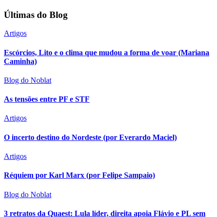
Últimas do Blog
Artigos
Escórcios, Lito e o clima que mudou a forma de voar (Mariana
Caminha)
Blog do Noblat
As tensões entre PF e STF
Artigos
O incerto destino do Nordeste (por Everardo Maciel)
Artigos
Réquiem por Karl Marx (por Felipe Sampaio)
Blog do Noblat
3 retratos da Quaest: Lula líder, direita apoia Flávio e PL sem