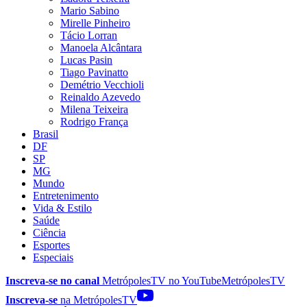
Mario Sabino
Mirelle Pinheiro
Tácio Lorran
Manoela Alcântara
Lucas Pasin
Tiago Pavinatto
Demétrio Vecchioli
Reinaldo Azevedo
Milena Teixeira
Rodrigo França
Brasil
DF
SP
MG
Mundo
Entretenimento
Vida & Estilo
Saúde
Ciência
Esportes
Especiais
Inscreva-se no canal
MetrópolesTV no
YouTube
MetrópolesTV
Inscreva-se
na MetrópolesTV