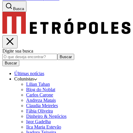
Busca
Digite sua busca
Buscar
Buscar
Últimas notícias
Colunistas
Lilian Tahan
Blog do Noblat
Carlos Carone
Andreza Matais
Claudia Meireles
Fábia Oliveira
Dinheiro & Negócios
Igor Gadelha
Ilca Maria Estevão
Isadora Teixeira