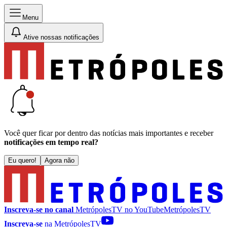
Menu
Ative nossas notificações
Você quer ficar por dentro das notícias mais importantes e receber
notificações em tempo real?
Eu quero!
Agora não
Inscreva-se no canal
MetrópolesTV no
YouTube
MetrópolesTV
Inscreva-se
na MetrópolesTV