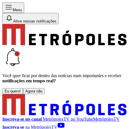
Menu
Ative nossas notificações
Você quer ficar por dentro das notícias mais importantes e receber
notificações em tempo real?
Eu quero!
Agora não
Inscreva-se no canal
MetrópolesTV no
YouTube
MetrópolesTV
Inscreva-se
na MetrópolesTV