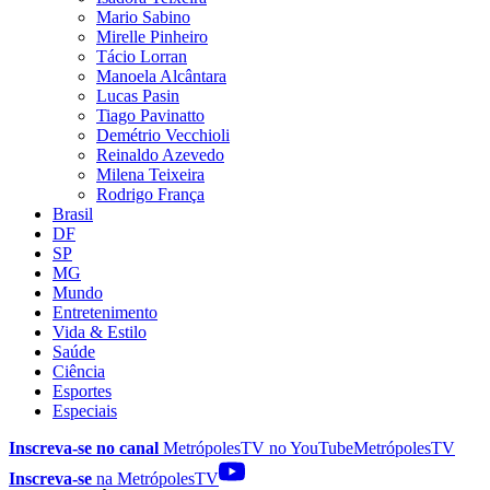
Mario Sabino
Mirelle Pinheiro
Tácio Lorran
Manoela Alcântara
Lucas Pasin
Tiago Pavinatto
Demétrio Vecchioli
Reinaldo Azevedo
Milena Teixeira
Rodrigo França
Brasil
DF
SP
MG
Mundo
Entretenimento
Vida & Estilo
Saúde
Ciência
Esportes
Especiais
Inscreva-se no canal
MetrópolesTV no
YouTube
MetrópolesTV
Inscreva-se
na MetrópolesTV