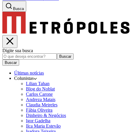
Busca
Digite sua busca
Buscar
Buscar
Últimas notícias
Colunistas
Lilian Tahan
Blog do Noblat
Carlos Carone
Andreza Matais
Claudia Meireles
Fábia Oliveira
Dinheiro & Negócios
Igor Gadelha
Ilca Maria Estevão
Isadora Teixeira