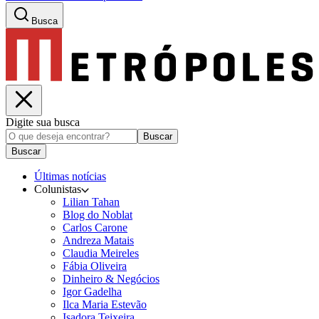
Busca
Digite sua busca
Buscar
Buscar
Últimas notícias
Colunistas
Lilian Tahan
Blog do Noblat
Carlos Carone
Andreza Matais
Claudia Meireles
Fábia Oliveira
Dinheiro & Negócios
Igor Gadelha
Ilca Maria Estevão
Isadora Teixeira