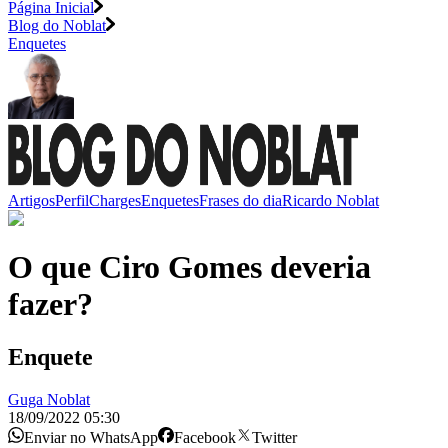
Página Inicial
Blog do Noblat
Enquetes
Artigos
Perfil
Charges
Enquetes
Frases do dia
Ricardo Noblat
O que Ciro Gomes deveria
fazer?
Enquete
Guga Noblat
18/09/2022 05:30
Enviar no WhatsApp
Facebook
Twitter