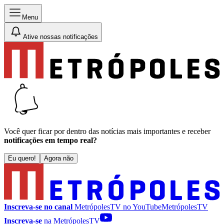
Menu
Ative nossas notificações
Você quer ficar por dentro das notícias mais importantes e receber
notificações em tempo real?
Eu quero!
Agora não
Inscreva-se no canal
MetrópolesTV no
YouTube
MetrópolesTV
Inscreva-se
na MetrópolesTV