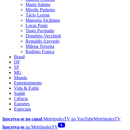
Mario Sabino
Mirelle Pinheiro
Tácio Lorran
Manoela Alcântara
Lucas Pasin
Tiago Pavinatto
Demétrio Vecchioli
Reinaldo Azevedo
Milena Teixeira
Rodrigo França
Brasil
DF
SP
MG
Mundo
Entretenimento
Vida & Estilo
Saúde
Ciência
Esportes
Especiais
Inscreva-se no canal
MetrópolesTV no
YouTube
MetrópolesTV
Inscreva-se
na MetrópolesTV