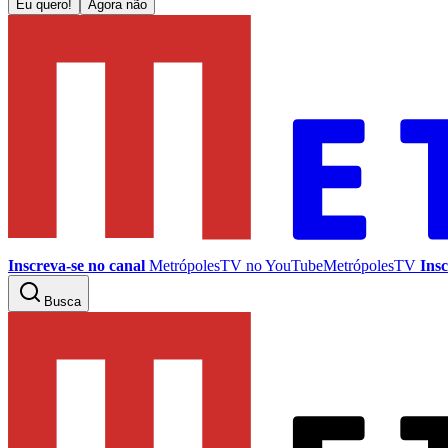
Eu quero!
Agora não
Inscreva-se no canal
MetrópolesTV no
YouTube
MetrópolesTV
Insc
Busca