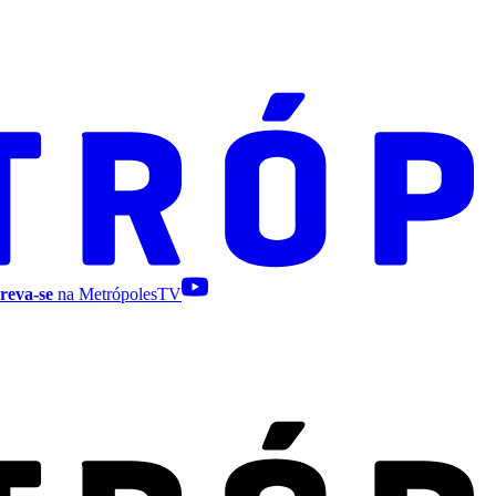
reva-se
na MetrópolesTV