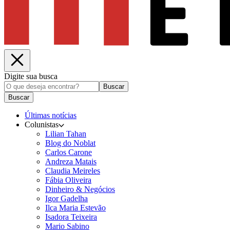
Digite sua busca
Buscar
Buscar
Últimas notícias
Colunistas
Lilian Tahan
Blog do Noblat
Carlos Carone
Andreza Matais
Claudia Meireles
Fábia Oliveira
Dinheiro & Negócios
Igor Gadelha
Ilca Maria Estevão
Isadora Teixeira
Mario Sabino