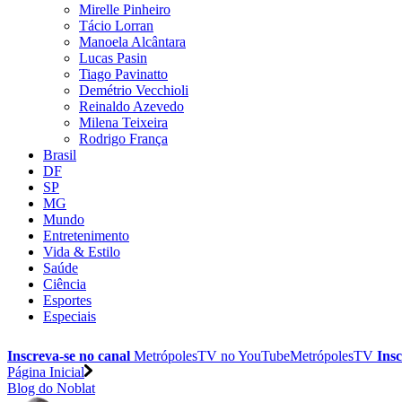
Mirelle Pinheiro
Tácio Lorran
Manoela Alcântara
Lucas Pasin
Tiago Pavinatto
Demétrio Vecchioli
Reinaldo Azevedo
Milena Teixeira
Rodrigo França
Brasil
DF
SP
MG
Mundo
Entretenimento
Vida & Estilo
Saúde
Ciência
Esportes
Especiais
Inscreva-se no canal
MetrópolesTV no
YouTube
MetrópolesTV
Insc
Página Inicial
Blog do Noblat