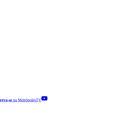
reva-se
na MetrópolesTV