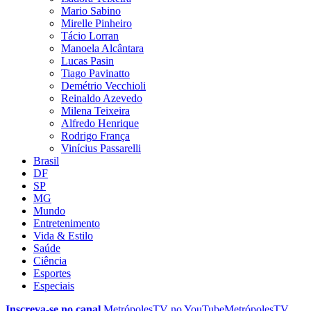
Mario Sabino
Mirelle Pinheiro
Tácio Lorran
Manoela Alcântara
Lucas Pasin
Tiago Pavinatto
Demétrio Vecchioli
Reinaldo Azevedo
Milena Teixeira
Alfredo Henrique
Rodrigo França
Vinícius Passarelli
Brasil
DF
SP
MG
Mundo
Entretenimento
Vida & Estilo
Saúde
Ciência
Esportes
Especiais
Inscreva-se no canal
MetrópolesTV no
YouTube
MetrópolesTV