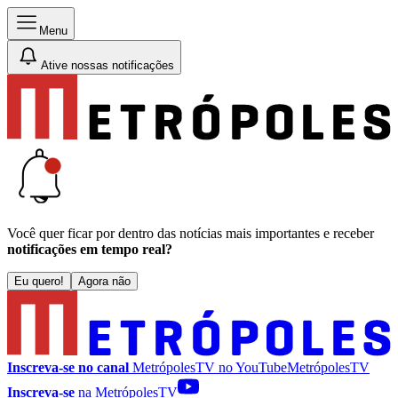
Menu
Ative nossas notificações
Você quer ficar por dentro das notícias mais importantes e receber
notificações em tempo real?
Eu quero!
Agora não
Inscreva-se no canal
MetrópolesTV no
YouTube
MetrópolesTV
Inscreva-se
na MetrópolesTV