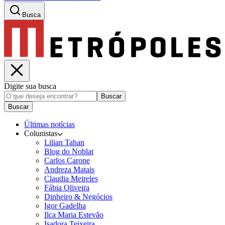
Busca
Digite sua busca
Buscar
Buscar
Últimas notícias
Colunistas
Lilian Tahan
Blog do Noblat
Carlos Carone
Andreza Matais
Claudia Meireles
Fábia Oliveira
Dinheiro & Negócios
Igor Gadelha
Ilca Maria Estevão
Isadora Teixeira