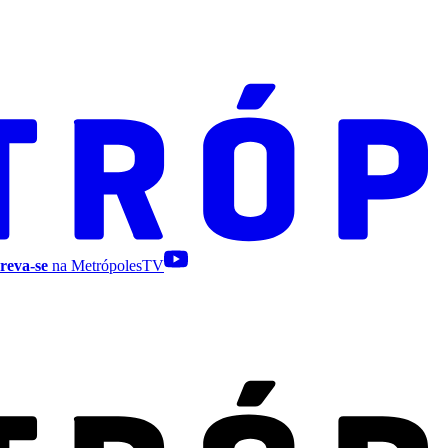
reva-se
na MetrópolesTV