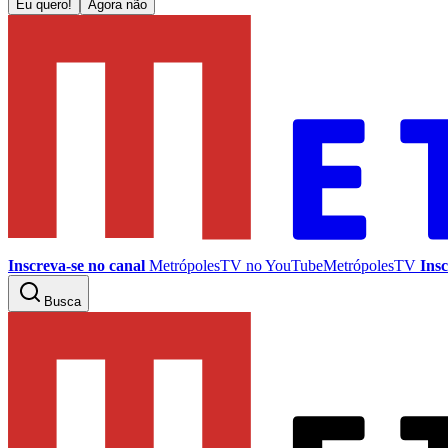
Eu quero!
Agora não
Inscreva-se no canal
MetrópolesTV no
YouTube
MetrópolesTV
Insc
Busca