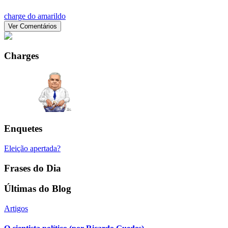
charge do amarildo
Ver Comentários
Charges
Enquetes
Eleição apertada?
Frases do Dia
Últimas do Blog
Artigos