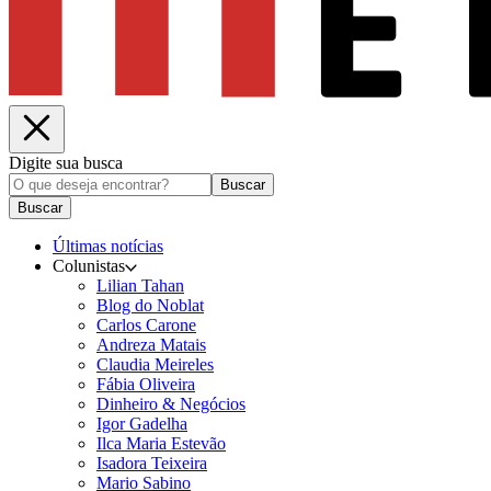
Digite sua busca
Buscar
Buscar
Últimas notícias
Colunistas
Lilian Tahan
Blog do Noblat
Carlos Carone
Andreza Matais
Claudia Meireles
Fábia Oliveira
Dinheiro & Negócios
Igor Gadelha
Ilca Maria Estevão
Isadora Teixeira
Mario Sabino