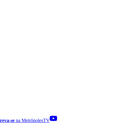
reva-se
na MetrópolesTV