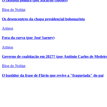
O cientista político (por Ricardo Guedes)
Blog do Noblat
Os desencontros da chapa presidencial bolsonarista
Artigos
Fora da curva (por José Sarney)
Artigos
Governo de coabitação em 2027? (por Antônio Carlos de Medeir
Blog do Noblat
O bastidor da frase de Flávio que revive a "fraquejada" do pai