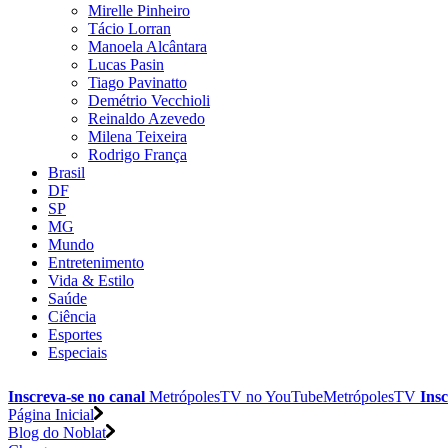
Mirelle Pinheiro
Tácio Lorran
Manoela Alcântara
Lucas Pasin
Tiago Pavinatto
Demétrio Vecchioli
Reinaldo Azevedo
Milena Teixeira
Rodrigo França
Brasil
DF
SP
MG
Mundo
Entretenimento
Vida & Estilo
Saúde
Ciência
Esportes
Especiais
Inscreva-se no canal
MetrópolesTV no
YouTube
MetrópolesTV
Insc
Página Inicial
Blog do Noblat