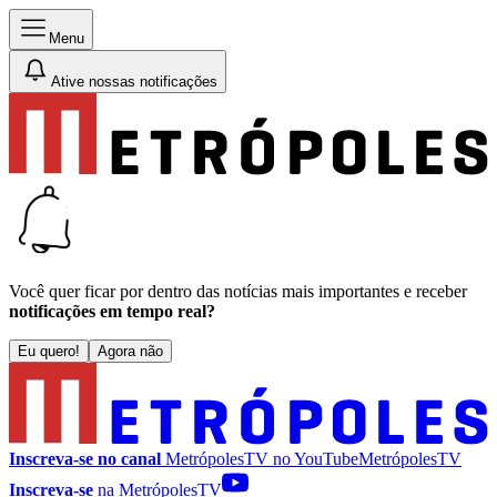
Menu
Ative nossas notificações
Você quer ficar por dentro das notícias mais importantes e receber
notificações em tempo real?
Eu quero!
Agora não
Inscreva-se no canal
MetrópolesTV no
YouTube
MetrópolesTV
Inscreva-se
na MetrópolesTV