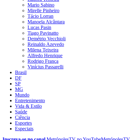
Mario Sabino
Mirelle Pinheiro
Tácio Lorran
Manoela Alcântara
Lucas Pasin
Tiago Pavinatto
Demétrio Vecchioli
Reinaldo Azevedo
Milena Teixeira
Alfredo Henrique
Rodrigo França
Vinícius Passarelli
Brasil
DF
SP
MG
Mundo
Entretenimento
Vida & Estilo
Saúde
Ciência
Esportes
Especiais
Inscreva-se no canal
MetrópolesTV no
YouTube
MetrópolesTV