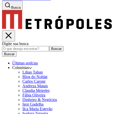
Busca
Digite sua busca
Buscar
Buscar
Últimas notícias
Colunistas
Lilian Tahan
Blog do Noblat
Carlos Carone
Andreza Matais
Claudia Meireles
Fábia Oliveira
Dinheiro & Negócios
Igor Gadelha
Ilca Maria Estevão
Isadora Teixeira