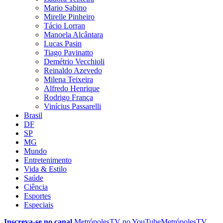
Mario Sabino
Mirelle Pinheiro
Tácio Lorran
Manoela Alcântara
Lucas Pasin
Tiago Pavinatto
Demétrio Vecchioli
Reinaldo Azevedo
Milena Teixeira
Alfredo Henrique
Rodrigo França
Vinícius Passarelli
Brasil
DF
SP
MG
Mundo
Entretenimento
Vida & Estilo
Saúde
Ciência
Esportes
Especiais
Inscreva-se no canal
MetrópolesTV no
YouTube
MetrópolesTV