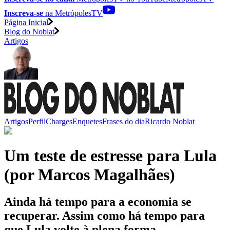
Inscreva-se
na MetrópolesTV
Página Inicial
Blog do Noblat
Artigos
Artigos
Perfil
Charges
Enquetes
Frases do dia
Ricardo Noblat
Um teste de estresse para Lula
(por Marcos Magalhães)
Ainda há tempo para a economia se
recuperar. Assim como há tempo para
que Lula volte à plena forma