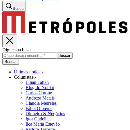
Busca
Digite sua busca
Buscar
Buscar
Últimas notícias
Colunistas
Lilian Tahan
Blog do Noblat
Carlos Carone
Andreza Matais
Claudia Meireles
Fábia Oliveira
Dinheiro & Negócios
Igor Gadelha
Ilca Maria Estevão
Isadora Teixeira