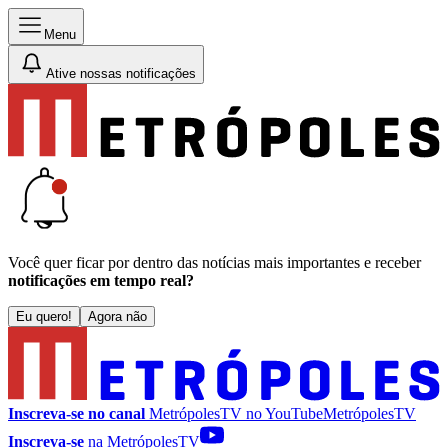
Menu
Ative nossas notificações
Você quer ficar por dentro das notícias mais importantes e receber
notificações em tempo real?
Eu quero!
Agora não
Inscreva-se no canal
MetrópolesTV no
YouTube
MetrópolesTV
Inscreva-se
na MetrópolesTV