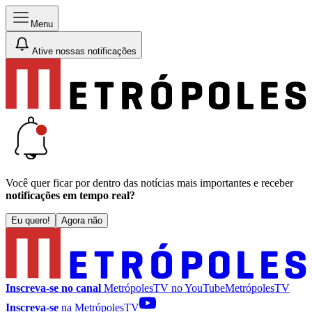
Menu
Ative nossas notificações
Você quer ficar por dentro das notícias mais importantes e receber
notificações em tempo real?
Eu quero!
Agora não
Inscreva-se no canal
MetrópolesTV no
YouTube
MetrópolesTV
Inscreva-se
na MetrópolesTV