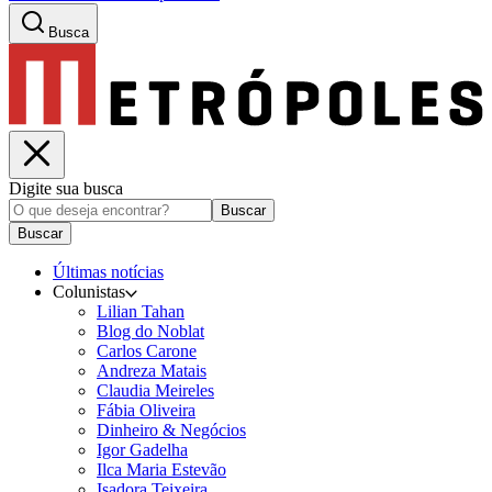
Busca
Digite sua busca
Buscar
Buscar
Últimas notícias
Colunistas
Lilian Tahan
Blog do Noblat
Carlos Carone
Andreza Matais
Claudia Meireles
Fábia Oliveira
Dinheiro & Negócios
Igor Gadelha
Ilca Maria Estevão
Isadora Teixeira