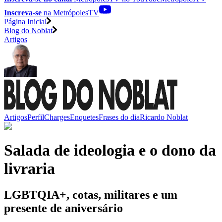
Inscreva-se
na MetrópolesTV
Página Inicial
Blog do Noblat
Artigos
Artigos
Perfil
Charges
Enquetes
Frases do dia
Ricardo Noblat
Salada de ideologia e o dono da
livraria
LGBTQIA+, cotas, militares e um
presente de aniversário