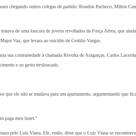
foram chegando outros colegas de partido: Rondon Pacheco, Milton Cam
 tratava de uma loucura de jovens revoltados da Força Aérea, que ain
 Major Vaz, que levara ao suicídio de Getúlio Vargas.
aria sua contrariedade à chamada Revolta de Aragarças. Carlos Lacerd
mento e ao gesto tresloucado.
or que ele não se mudava para um apartamento, argumentando que ficar 
em paga meu hotel.”
ara pelo Luiz Viana. Ele, então, disse que o Luiz Viana se encontrav