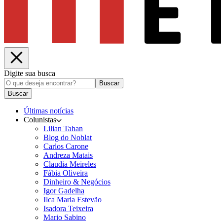
Digite sua busca
Buscar
Buscar
Últimas notícias
Colunistas
Lilian Tahan
Blog do Noblat
Carlos Carone
Andreza Matais
Claudia Meireles
Fábia Oliveira
Dinheiro & Negócios
Igor Gadelha
Ilca Maria Estevão
Isadora Teixeira
Mario Sabino