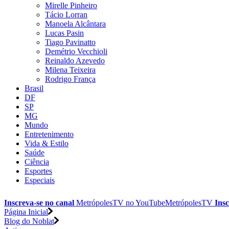
Mirelle Pinheiro
Tácio Lorran
Manoela Alcântara
Lucas Pasin
Tiago Pavinatto
Demétrio Vecchioli
Reinaldo Azevedo
Milena Teixeira
Rodrigo França
Brasil
DF
SP
MG
Mundo
Entretenimento
Vida & Estilo
Saúde
Ciência
Esportes
Especiais
Inscreva-se no canal
MetrópolesTV no
YouTube
MetrópolesTV
Insc
Página Inicial
Blog do Noblat