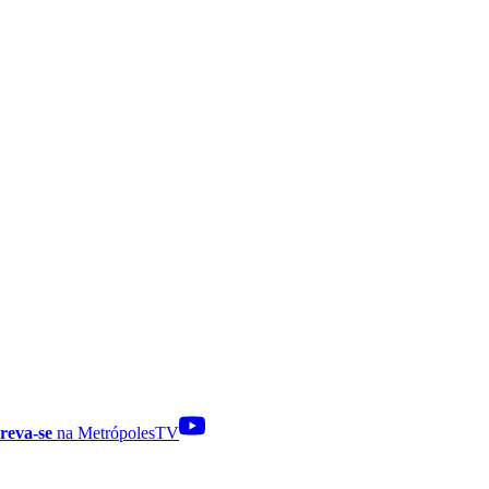
reva-se
na MetrópolesTV