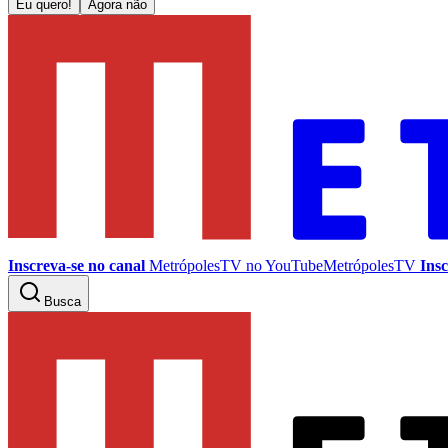
Eu quero!
Agora não
Inscreva-se no canal
MetrópolesTV no
YouTube
MetrópolesTV
Insc
Busca