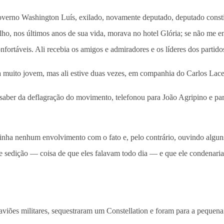
verno Washington Luís, exilado, novamente deputado, deputado constit
, nos últimos anos de sua vida, morava no hotel Glória; se não me en
fortáveis. Ali recebia os amigos e admiradores e os líderes dos partido
muito jovem, mas ali estive duas vezes, em companhia do Carlos Lace
 saber da deflagração do movimento, telefonou para João Agripino e pa
inha nenhum envolvimento com o fato e, pelo contrário, ouvindo alguns
 de sedição — coisa de que eles falavam todo dia — e que ele condenari
iões militares, sequestraram um Constellation e foram para a pequena 