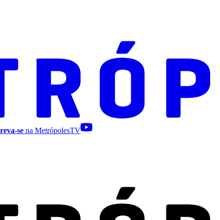
reva-se
na MetrópolesTV