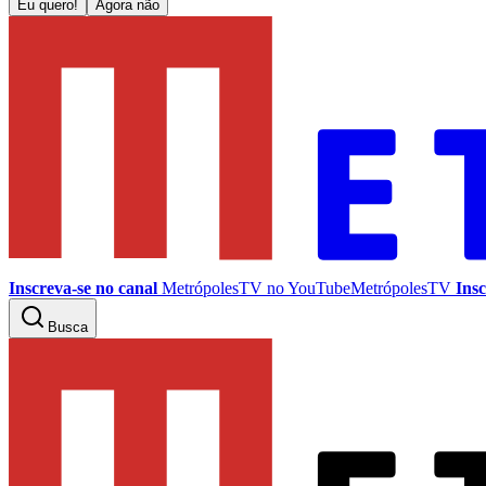
Eu quero!
Agora não
Inscreva-se no canal
MetrópolesTV no
YouTube
MetrópolesTV
Insc
Busca