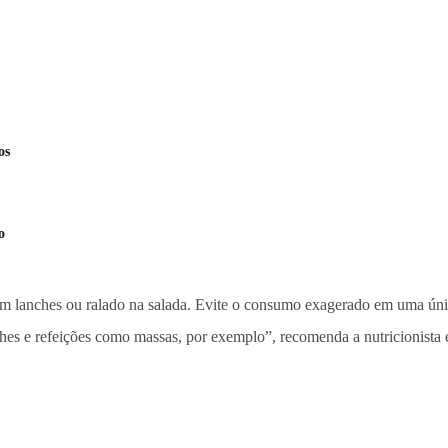
os
o
em lanches ou ralado na salada. Evite o consumo exagerado em uma únic
anches e refeições como massas, por exemplo”, recomenda a nutricionis