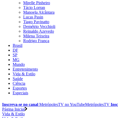
Mirelle Pinheiro
Tácio Lorran
Manoela Alcântara
Lucas Pasin
Tiago Pavinatto
Demétrio Vecchioli
Reinaldo Azevedo
Milena Teixeira
Rodrigo França
Brasil
DF
SP
MG
Mundo
Entretenimento
Vida & Estilo
Saúde
Ciência
Esportes
Especiais
Inscreva-se no canal
MetrópolesTV no
YouTube
MetrópolesTV
Insc
Página Inicial
Vida & Estilo