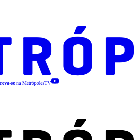
reva-se
na MetrópolesTV