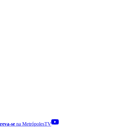
reva-se
na MetrópolesTV