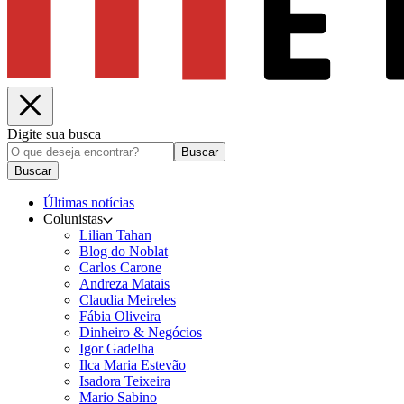
Digite sua busca
Buscar
Buscar
Últimas notícias
Colunistas
Lilian Tahan
Blog do Noblat
Carlos Carone
Andreza Matais
Claudia Meireles
Fábia Oliveira
Dinheiro & Negócios
Igor Gadelha
Ilca Maria Estevão
Isadora Teixeira
Mario Sabino