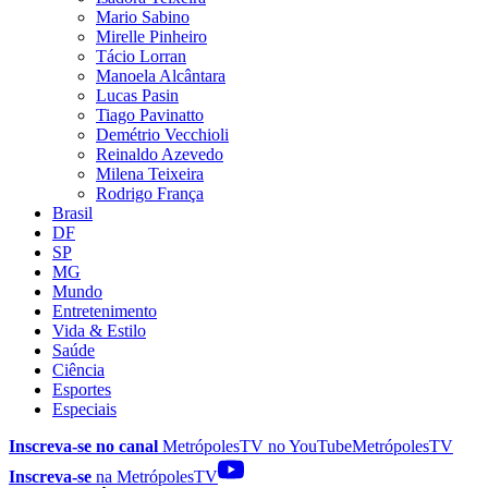
Mario Sabino
Mirelle Pinheiro
Tácio Lorran
Manoela Alcântara
Lucas Pasin
Tiago Pavinatto
Demétrio Vecchioli
Reinaldo Azevedo
Milena Teixeira
Rodrigo França
Brasil
DF
SP
MG
Mundo
Entretenimento
Vida & Estilo
Saúde
Ciência
Esportes
Especiais
Inscreva-se no canal
MetrópolesTV no
YouTube
MetrópolesTV
Inscreva-se
na MetrópolesTV