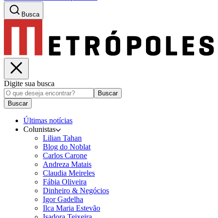
Busca
Digite sua busca
Buscar
Buscar
Últimas notícias
Colunistas
Lilian Tahan
Blog do Noblat
Carlos Carone
Andreza Matais
Claudia Meireles
Fábia Oliveira
Dinheiro & Negócios
Igor Gadelha
Ilca Maria Estevão
Isadora Teixeira