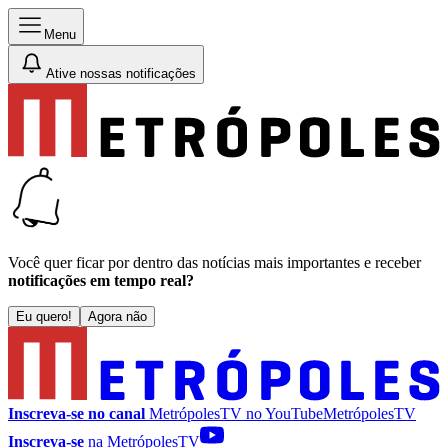
Menu
Ative nossas notificações
Você quer ficar por dentro das notícias mais importantes e receber
notificações em tempo real?
Eu quero!
Agora não
Inscreva-se no canal
MetrópolesTV no
YouTube
MetrópolesTV
Inscreva-se
na MetrópolesTV