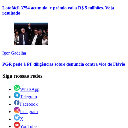
Lotofácil 3754 acumula, e prêmio vai a R$ 5 milhões. Veja
resultado
Igor Gadelha
PGR pede à PF diligências sobre denúncia contra vice de Flávio
Siga nossas redes
WhatsApp
Telegram
Facebook
Instagram
X
YouTube