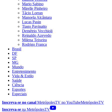
Mario Sabino
Mirelle Pinheiro
Tácio Lorran
Manoela Alcântara
Lucas Pasin
Tiago Pavinatto
Demétrio Vecchioli
Reinaldo Azevedo
Milena Teixeira
Rodrigo França
Brasil
DF
SP
MG
Mundo
Entretenimento
Vida & Estilo
Saúde
Ciência
Esportes
Especiais
Inscreva-se no canal
MetrópolesTV no
YouTube
MetrópolesTV
Inscreva-se
na MetrópolesTV