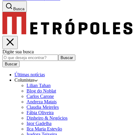
Busca
Digite sua busca
Buscar
Buscar
Últimas notícias
Colunistas
Lilian Tahan
Blog do Noblat
Carlos Carone
Andreza Matais
Claudia Meireles
Fábia Oliveira
Dinheiro & Negócios
Igor Gadelha
Ilca Maria Estevão
Isadora Teixeira