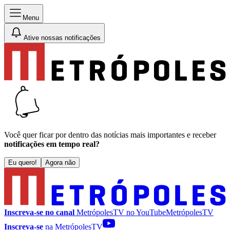
Menu
Ative nossas notificações
Você quer ficar por dentro das notícias mais importantes e receber
notificações em tempo real?
Eu quero!
Agora não
Inscreva-se no canal
MetrópolesTV no
YouTube
MetrópolesTV
Inscreva-se
na MetrópolesTV