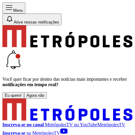
Menu
Ative nossas notificações
Você quer ficar por dentro das notícias mais importantes e receber
notificações em tempo real?
Eu quero!
Agora não
Inscreva-se no canal
MetrópolesTV no
YouTube
MetrópolesTV
Inscreva-se
na MetrópolesTV