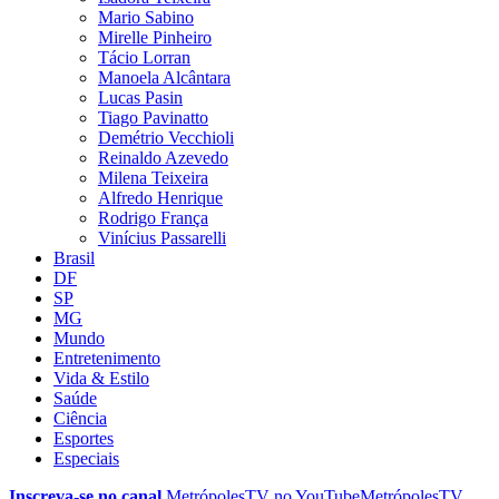
Mario Sabino
Mirelle Pinheiro
Tácio Lorran
Manoela Alcântara
Lucas Pasin
Tiago Pavinatto
Demétrio Vecchioli
Reinaldo Azevedo
Milena Teixeira
Alfredo Henrique
Rodrigo França
Vinícius Passarelli
Brasil
DF
SP
MG
Mundo
Entretenimento
Vida & Estilo
Saúde
Ciência
Esportes
Especiais
Inscreva-se no canal
MetrópolesTV no
YouTube
MetrópolesTV