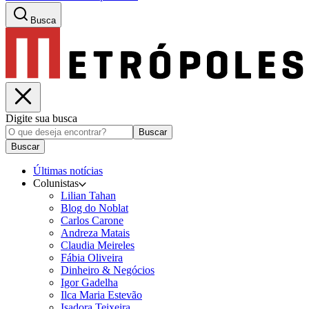
Busca
Digite sua busca
Buscar
Buscar
Últimas notícias
Colunistas
Lilian Tahan
Blog do Noblat
Carlos Carone
Andreza Matais
Claudia Meireles
Fábia Oliveira
Dinheiro & Negócios
Igor Gadelha
Ilca Maria Estevão
Isadora Teixeira