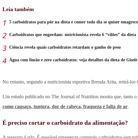
Leia também
5 carboidratos para pôr na dieta e comer todo dia se quiser emagrece
Carboidratos que engordam: nutricionista revela 6 “vilões” da dieta
Ciência revela quais carboidratos retardam o ganho de peso
Água com limão e zero carboidratos: veja detalhes da dieta de Gisele
No entanto, segundo a nutricionista esportiva Brenda Arita, retirá-los 
Um estudo publicado no The Journal of Nutrition mostra que, tanto o 
como cansaço, tontura, dor de cabeça, fraqueza e falta de ar
.
É preciso cortar o carboidrato da alimentação?
A resposta é não. É possível emagrecer comendo carboidratos (em tod