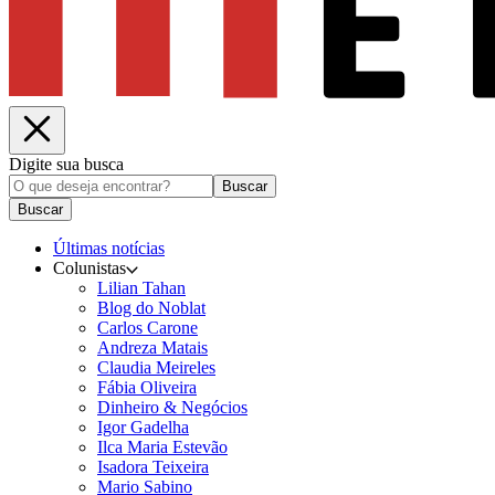
Digite sua busca
Buscar
Buscar
Últimas notícias
Colunistas
Lilian Tahan
Blog do Noblat
Carlos Carone
Andreza Matais
Claudia Meireles
Fábia Oliveira
Dinheiro & Negócios
Igor Gadelha
Ilca Maria Estevão
Isadora Teixeira
Mario Sabino