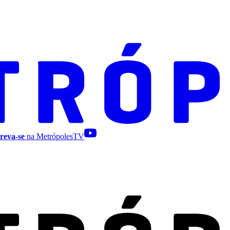
reva-se
na MetrópolesTV