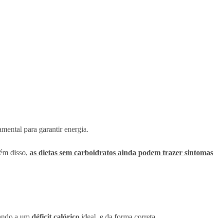
amental para garantir energia.
lém disso,
as dietas sem carboidratos ainda podem trazer sintomas
gando a um
déficit calórico
ideal, e da forma correta.