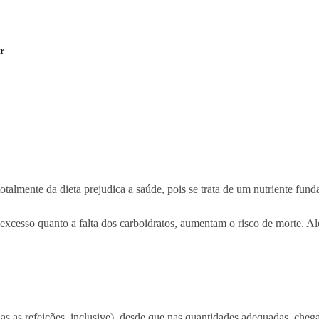
r
totalmente da dieta prejudica a saúde, pois se trata de um nutriente fund
excesso quanto a falta dos carboidratos, aumentam o risco de morte. A
as as refeições, inclusive), desde que nas quantidades adequadas, che