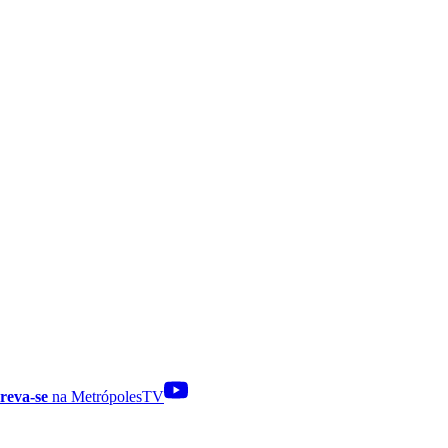
reva-se
na MetrópolesTV