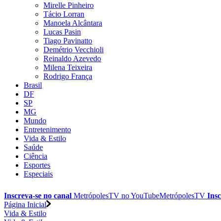
Mirelle Pinheiro
Tácio Lorran
Manoela Alcântara
Lucas Pasin
Tiago Pavinatto
Demétrio Vecchioli
Reinaldo Azevedo
Milena Teixeira
Rodrigo França
Brasil
DF
SP
MG
Mundo
Entretenimento
Vida & Estilo
Saúde
Ciência
Esportes
Especiais
Inscreva-se no canal
MetrópolesTV no
YouTube
MetrópolesTV
Insc
Página Inicial
Vida & Estilo