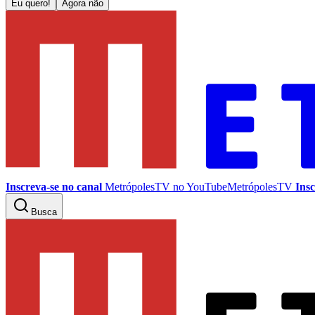
Eu quero!
Agora não
Inscreva-se no canal
MetrópolesTV no
YouTube
MetrópolesTV
Insc
Busca