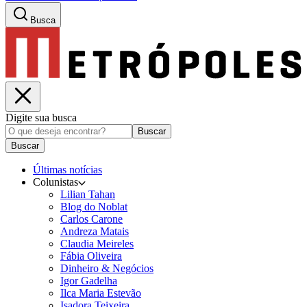
Busca
Digite sua busca
Buscar
Buscar
Últimas notícias
Colunistas
Lilian Tahan
Blog do Noblat
Carlos Carone
Andreza Matais
Claudia Meireles
Fábia Oliveira
Dinheiro & Negócios
Igor Gadelha
Ilca Maria Estevão
Isadora Teixeira