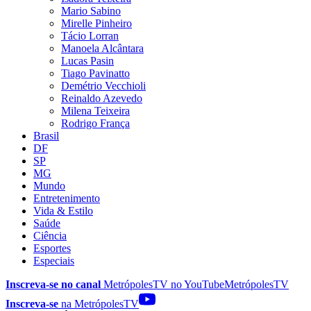
Mario Sabino
Mirelle Pinheiro
Tácio Lorran
Manoela Alcântara
Lucas Pasin
Tiago Pavinatto
Demétrio Vecchioli
Reinaldo Azevedo
Milena Teixeira
Rodrigo França
Brasil
DF
SP
MG
Mundo
Entretenimento
Vida & Estilo
Saúde
Ciência
Esportes
Especiais
Inscreva-se no canal
MetrópolesTV no
YouTube
MetrópolesTV
Inscreva-se
na MetrópolesTV