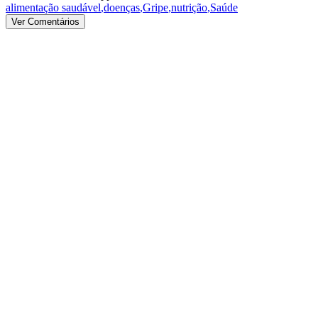
alimentação saudável
,
doenças
,
Gripe
,
nutrição
,
Saúde
Ver Comentários