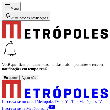
Menu
Ative nossas notificações
Você quer ficar por dentro das notícias mais importantes e receber
notificações em tempo real?
Eu quero!
Agora não
Inscreva-se no canal
MetrópolesTV no
YouTube
MetrópolesTV
Inscreva-se
na MetrópolesTV