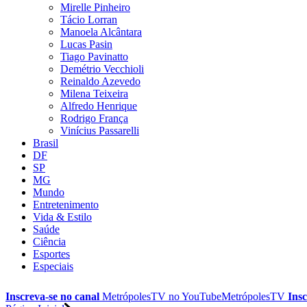
Mirelle Pinheiro
Tácio Lorran
Manoela Alcântara
Lucas Pasin
Tiago Pavinatto
Demétrio Vecchioli
Reinaldo Azevedo
Milena Teixeira
Alfredo Henrique
Rodrigo França
Vinícius Passarelli
Brasil
DF
SP
MG
Mundo
Entretenimento
Vida & Estilo
Saúde
Ciência
Esportes
Especiais
Inscreva-se no canal
MetrópolesTV no
YouTube
MetrópolesTV
Insc