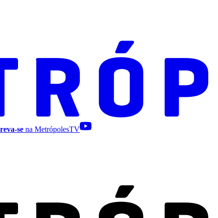
reva-se
na MetrópolesTV