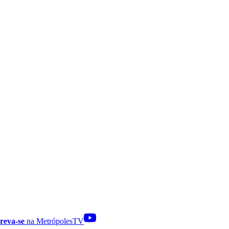
reva-se
na MetrópolesTV