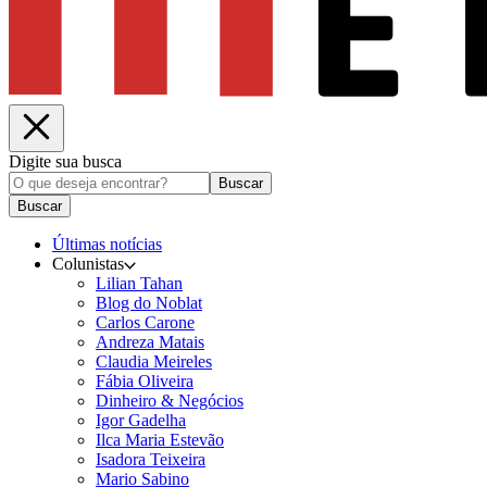
Digite sua busca
Buscar
Buscar
Últimas notícias
Colunistas
Lilian Tahan
Blog do Noblat
Carlos Carone
Andreza Matais
Claudia Meireles
Fábia Oliveira
Dinheiro & Negócios
Igor Gadelha
Ilca Maria Estevão
Isadora Teixeira
Mario Sabino