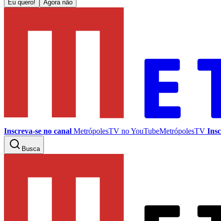
Eu quero!
Agora não
Inscreva-se no canal
MetrópolesTV no
YouTube
MetrópolesTV
Insc
Busca