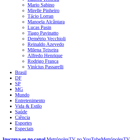
Mario Sabino
Mirelle Pinheiro
Tácio Lorran
Manoela Alcântara
Lucas Pasin
Tiago Pavinatto
Demétrio Vecchioli
Reinaldo Azevedo
Milena Teixeira
Alfredo Henrique
Rodrigo França
Vinícius Passarelli
Brasil
DF
SP
MG
Mundo
Entretenimento
Vida & Estilo
Saúde
Ciência
Esportes
Especiais
Inscreva-se no canal
MetrópolesTV no
YouTube
MetrópolesTV