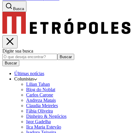
Busca
Digite sua busca
Buscar
Buscar
Últimas notícias
Colunistas
Lilian Tahan
Blog do Noblat
Carlos Carone
Andreza Matais
Claudia Meireles
Fábia Oliveira
Dinheiro & Negócios
Igor Gadelha
Ilca Maria Estevão
Isadora Teixeira