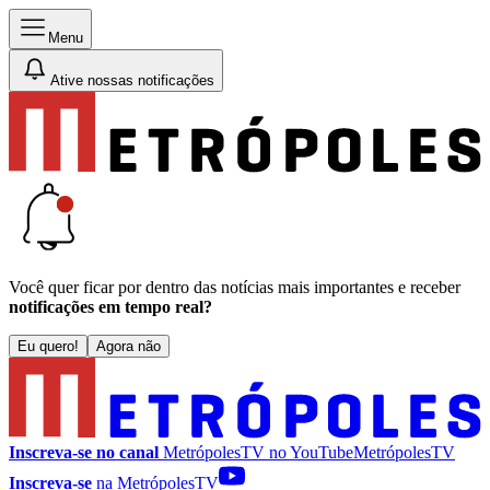
Menu
Ative nossas notificações
Você quer ficar por dentro das notícias mais importantes e receber
notificações em tempo real?
Eu quero!
Agora não
Inscreva-se no canal
MetrópolesTV no
YouTube
MetrópolesTV
Inscreva-se
na MetrópolesTV