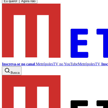
Eu quero!
Agora não
Inscreva-se no canal
MetrópolesTV no
YouTube
MetrópolesTV
Insc
Busca