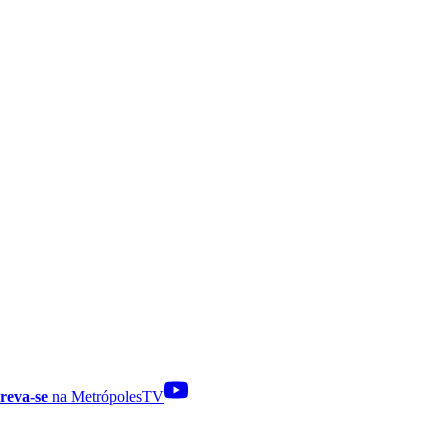
reva-se
na MetrópolesTV