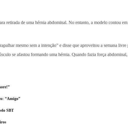
 para retirada de uma hérnia abdominal. No entanto, a modelo contou em
trapalhar mesmo sem a intenção” e disse que aproveitou a semana livre
úsculo se afastou formando uma hérnia. Quando fazia força abdominal, u
more!”
ro: “Amigo”
pelo SBT
iros