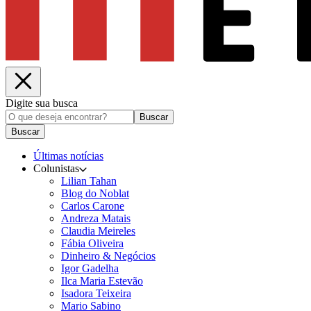
Digite sua busca
Buscar
Buscar
Últimas notícias
Colunistas
Lilian Tahan
Blog do Noblat
Carlos Carone
Andreza Matais
Claudia Meireles
Fábia Oliveira
Dinheiro & Negócios
Igor Gadelha
Ilca Maria Estevão
Isadora Teixeira
Mario Sabino