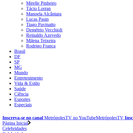
Mirelle Pinheiro
Tácio Lorran
Manoela Alcântara
Lucas Pasin
Tiago Pavinatto
Demétrio Vecchioli
Reinaldo Azevedo
Milena Teixeira
Rodrigo França
Brasil
DF
SP
MG
Mundo
Entretenimento
Vida & Estilo
Saúde
Ciência
Esportes
Especiais
Inscreva-se no canal
MetrópolesTV no
YouTube
MetrópolesTV
Insc
Página Inicial
Celebridades