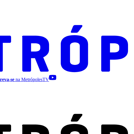
reva-se
na MetrópolesTV