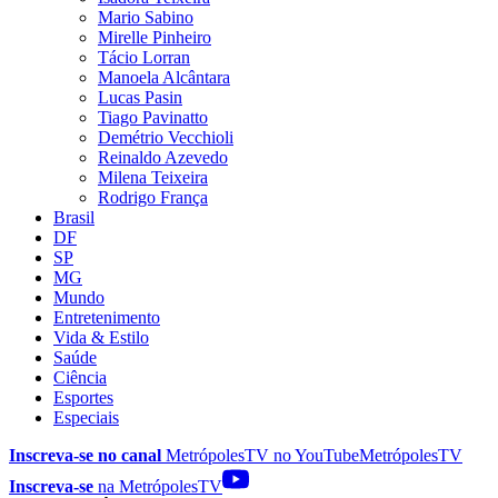
Mario Sabino
Mirelle Pinheiro
Tácio Lorran
Manoela Alcântara
Lucas Pasin
Tiago Pavinatto
Demétrio Vecchioli
Reinaldo Azevedo
Milena Teixeira
Rodrigo França
Brasil
DF
SP
MG
Mundo
Entretenimento
Vida & Estilo
Saúde
Ciência
Esportes
Especiais
Inscreva-se no canal
MetrópolesTV no
YouTube
MetrópolesTV
Inscreva-se
na MetrópolesTV