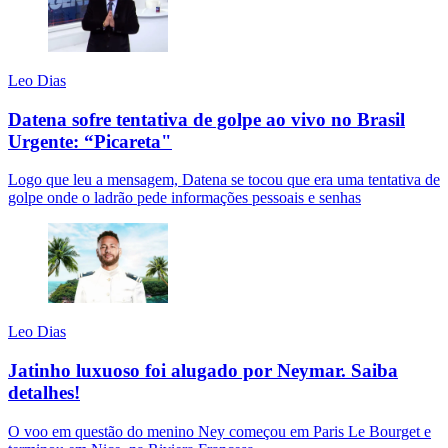
Leo Dias
Datena sofre tentativa de golpe ao vivo no Brasil
Urgente: “Picareta"
Logo que leu a mensagem, Datena se tocou que era uma tentativa de
golpe onde o ladrão pede informações pessoais e senhas
Leo Dias
Jatinho luxuoso foi alugado por Neymar. Saiba
detalhes!
O voo em questão do menino Ney começou em Paris Le Bourget e