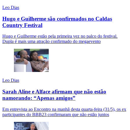
Leo Dias
Hugo e Guilherme são confirmados no Caldas
Country Festival
Hugo e Guilherme estão pela primeira vez no palco do festival.
Dupla é mais uma atração confirmado do megaevento
Leo Dias
Sarah Aline e Alface afirmam que não estão
namorando: “Apenas amigos”
Em entrevista ao Encontro na manhã desta quarta-feira (31/5), os ex
participantes do BBB23 confirmaram que não estão juntos