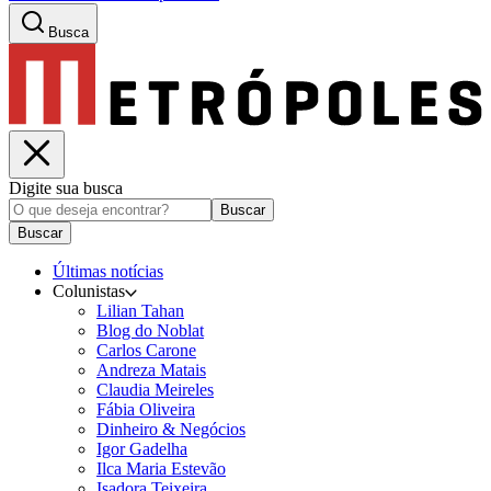
Busca
Digite sua busca
Buscar
Buscar
Últimas notícias
Colunistas
Lilian Tahan
Blog do Noblat
Carlos Carone
Andreza Matais
Claudia Meireles
Fábia Oliveira
Dinheiro & Negócios
Igor Gadelha
Ilca Maria Estevão
Isadora Teixeira