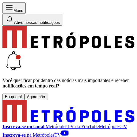
Menu
Ative nossas notificações
Você quer ficar por dentro das notícias mais importantes e receber
notificações em tempo real?
Eu quero!
Agora não
Inscreva-se no canal
MetrópolesTV no
YouTube
MetrópolesTV
Inscreva-se
na MetrópolesTV