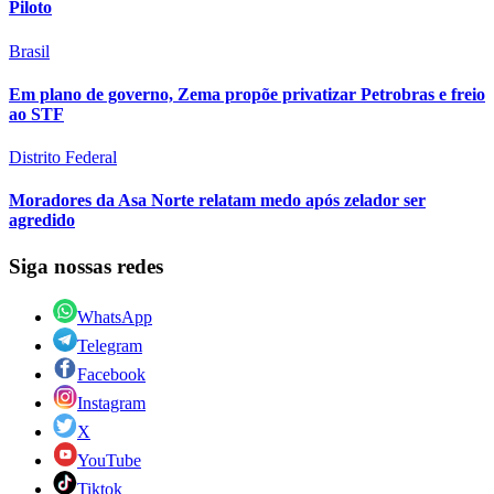
Piloto
Brasil
Em plano de governo, Zema propõe privatizar Petrobras e freio
ao STF
Distrito Federal
Moradores da Asa Norte relatam medo após zelador ser
agredido
Siga nossas redes
WhatsApp
Telegram
Facebook
Instagram
X
YouTube
Tiktok