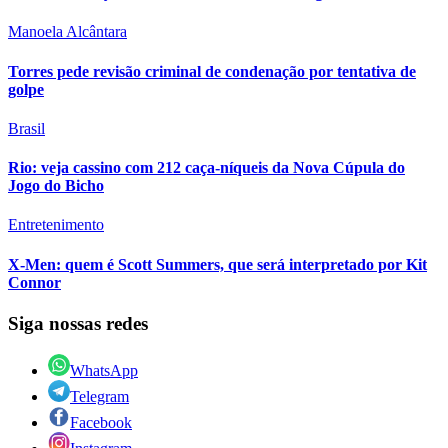
Manoela Alcântara
Torres pede revisão criminal de condenação por tentativa de
golpe
Brasil
Rio: veja cassino com 212 caça-níqueis da Nova Cúpula do
Jogo do Bicho
Entretenimento
X-Men: quem é Scott Summers, que será interpretado por Kit
Connor
Siga nossas redes
WhatsApp
Telegram
Facebook