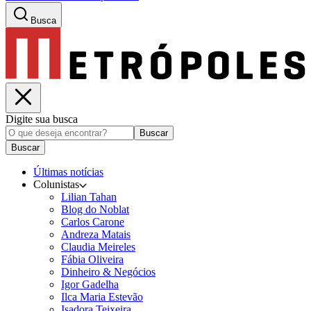
Busca
Digite sua busca
Buscar
Buscar
Últimas notícias
Colunistas
Lilian Tahan
Blog do Noblat
Carlos Carone
Andreza Matais
Claudia Meireles
Fábia Oliveira
Dinheiro & Negócios
Igor Gadelha
Ilca Maria Estevão
Isadora Teixeira