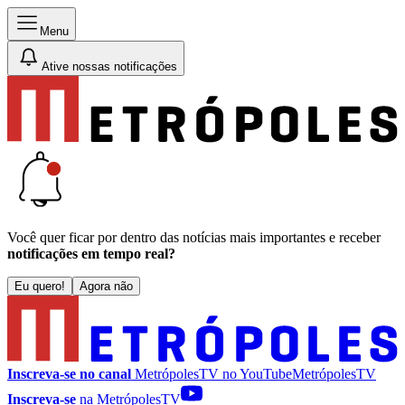
Menu
Ative nossas notificações
Você quer ficar por dentro das notícias mais importantes e receber
notificações em tempo real?
Eu quero!
Agora não
Inscreva-se no canal
MetrópolesTV no
YouTube
MetrópolesTV
Inscreva-se
na MetrópolesTV