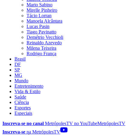
Mario Sabino
Mirelle Pinheiro
Tácio Lorran
Manoela Alcântara
Lucas Pasin
Tiago Pavinatto
Demétrio Vecchioli
Reinaldo Azevedo
Milena Teixeira
Rodrigo França
Brasil
DF
SP
MG
Mundo
Entretenimento
Vida & Estilo
Saúde
Ciência
Esportes
Especiais
Inscreva-se no canal
MetrópolesTV no
YouTube
MetrópolesTV
Inscreva-se
na MetrópolesTV