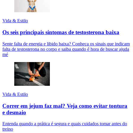
Vida & Estilo
Os seis principais sintomas de testosterona baixa
Sente falta de energia e libido baixa? Conheça os sinais que indicam
falta de testosterona no corpo e saiba quando é hora de buscar ajuda
mé
Vida & Estilo
Correr em jejum faz mal? Veja como evitar tontura
e desmaio
Entenda quando a prática é segura e quais cuidados tomar antes do
treino