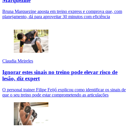
Marquezine
Bruna Marquezine aposta em treino express e comprova que, com
planejamento, dá para aproveitar 30 minutos com eficiência
Claudia Meireles
Ignorar estes sinais no treino pode elevar risco de
lesão, diz expert
O personal trainer Filipe Feijó explicou como identificar os sinais de
que o seu treino pode estar comprometendo as articulações