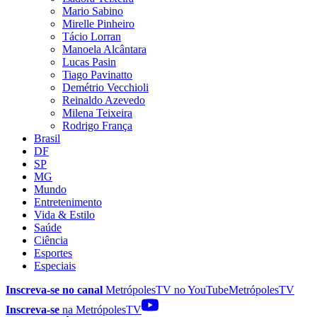
Mario Sabino
Mirelle Pinheiro
Tácio Lorran
Manoela Alcântara
Lucas Pasin
Tiago Pavinatto
Demétrio Vecchioli
Reinaldo Azevedo
Milena Teixeira
Rodrigo França
Brasil
DF
SP
MG
Mundo
Entretenimento
Vida & Estilo
Saúde
Ciência
Esportes
Especiais
Inscreva-se no canal
MetrópolesTV no
YouTube
MetrópolesTV
Inscreva-se
na MetrópolesTV