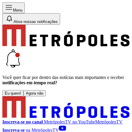
Menu
Ative nossas notificações
Você quer ficar por dentro das notícias mais importantes e receber
notificações em tempo real?
Eu quero!
Agora não
Inscreva-se no canal
MetrópolesTV no
YouTube
MetrópolesTV
Inscreva-se
na MetrópolesTV