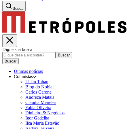
Busca
Digite sua busca
Buscar
Buscar
Últimas notícias
Colunistas
Lilian Tahan
Blog do Noblat
Carlos Carone
Andreza Matais
Claudia Meireles
Fábia Oliveira
Dinheiro & Negócios
Igor Gadelha
Ilca Maria Estevão
Isadora Teixeira