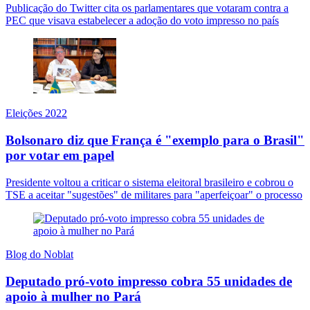
Publicação do Twitter cita os parlamentares que votaram contra a
PEC que visava estabelecer a adoção do voto impresso no país
Eleições 2022
Bolsonaro diz que França é "exemplo para o Brasil"
por votar em papel
Presidente voltou a criticar o sistema eleitoral brasileiro e cobrou o
TSE a aceitar "sugestões" de militares para "aperfeiçoar" o processo
Blog do Noblat
Deputado pró-voto impresso cobra 55 unidades de
apoio à mulher no Pará