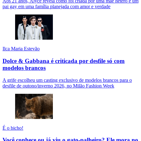
Aos 21 anos, Alyce revela como foi criada por uma mãe hétero e um
pai gay em uma família planejada com amor e verdade
Ilca Maria Estevão
Dolce & Gabbana é criticada por desfile só com
modelos brancos
A grife escolheu um casting exclusivo de modelos brancos para o
desfile de outono/inverno 2026, no Milão Fashion Week
É o bicho!
Você conhece ou já viu o gato-palheiro? Ele mora no