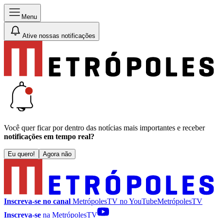
Menu
Ative nossas notificações
Você quer ficar por dentro das notícias mais importantes e receber
notificações em tempo real?
Eu quero!
Agora não
Inscreva-se no canal
MetrópolesTV no
YouTube
MetrópolesTV
Inscreva-se
na MetrópolesTV