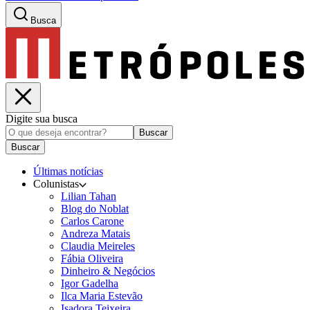
Busca
Digite sua busca
Buscar
Buscar
Últimas notícias
Colunistas
Lilian Tahan
Blog do Noblat
Carlos Carone
Andreza Matais
Claudia Meireles
Fábia Oliveira
Dinheiro & Negócios
Igor Gadelha
Ilca Maria Estevão
Isadora Teixeira