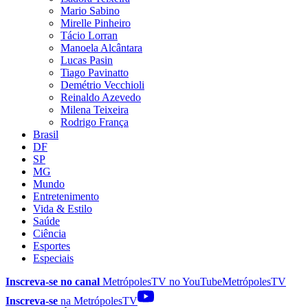
Mario Sabino
Mirelle Pinheiro
Tácio Lorran
Manoela Alcântara
Lucas Pasin
Tiago Pavinatto
Demétrio Vecchioli
Reinaldo Azevedo
Milena Teixeira
Rodrigo França
Brasil
DF
SP
MG
Mundo
Entretenimento
Vida & Estilo
Saúde
Ciência
Esportes
Especiais
Inscreva-se no canal
MetrópolesTV no
YouTube
MetrópolesTV
Inscreva-se
na MetrópolesTV