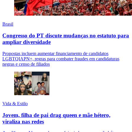
Brasil
Congresso do PT discute mudanças no estatuto para
ampliar diversidade
Propostas incluem aumentar financiamento de candidatos
LGBTQIAPN+, regras para combater fraudes em candidaturas
negras e censo de filiados
Vida & Estilo
Jovem, filha de pai drag queen e mãe hétero,
viraliza nas redes