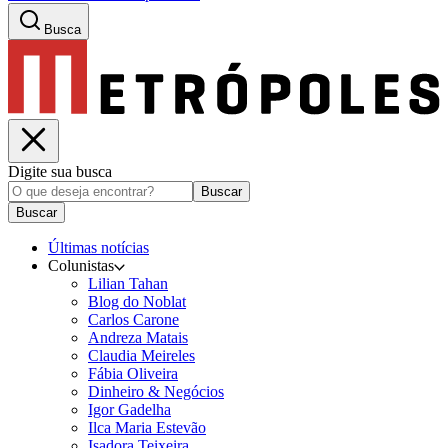
Busca
Digite sua busca
Buscar
Buscar
Últimas notícias
Colunistas
Lilian Tahan
Blog do Noblat
Carlos Carone
Andreza Matais
Claudia Meireles
Fábia Oliveira
Dinheiro & Negócios
Igor Gadelha
Ilca Maria Estevão
Isadora Teixeira