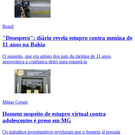
Brasil
"Desespero": diário revela estupro contra menina de
11 anos na Bahia
O suspeito, que era amigo dos pais da menina de 11 anos,
aproveitava a confiança deles para estuprá-la
Minas Gerais
Homem suspeito de estupro virtual contra
adolescentes é preso em MG
Os trabalhos investigativos revelaram que o homem já possuía