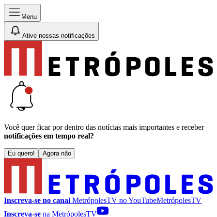
Menu
Ative nossas notificações
Você quer ficar por dentro das notícias mais importantes e receber
notificações em tempo real?
Eu quero!
Agora não
Inscreva-se no canal
MetrópolesTV no
YouTube
MetrópolesTV
Inscreva-se
na MetrópolesTV