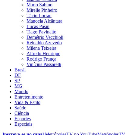
Mario Sabino
Mirelle Pinheiro
Tácio Lorran
Manoela Alcântara
Lucas Pasin
Tiago Pavinatto
Demétrio Vecchioli
Reinaldo Azevedo
Milena Teixeira
Alfredo Henrique
Rodrigo França
Vinícius Passarelli
Brasil
DF
SP
MG
Mundo
Entretenimento
Vida & Estilo
Saúde
Ciência
Esportes
Especiais
Inscreva-se no canal
MetrópolesTV no
YouTube
MetrópolesTV