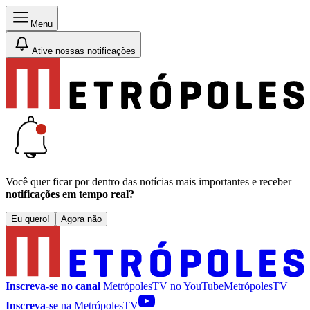
Menu
Ative nossas notificações
Você quer ficar por dentro das notícias mais importantes e receber
notificações em tempo real?
Eu quero!
Agora não
Inscreva-se no canal
MetrópolesTV no
YouTube
MetrópolesTV
Inscreva-se
na MetrópolesTV