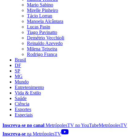
Mario Sabino
Mirelle Pinheiro
Tácio Lorran
Manoela Alcântara
Lucas Pasin
Tiago Pavinatto
Demétrio Vecchioli
Reinaldo Azevedo
Milena Teixeira
Rodrigo França
Brasil
DF
SP
MG
Mundo
Entretenimento
Vida & Estilo
Saúde
Ciência
Esportes
Especiais
Inscreva-se no canal
MetrópolesTV no
YouTube
MetrópolesTV
Inscreva-se
na MetrópolesTV