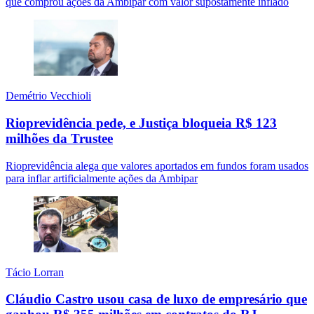
que comprou ações da Ambipar com valor supostamente inflado
Demétrio Vecchioli
Rioprevidência pede, e Justiça bloqueia R$ 123
milhões da Trustee
Rioprevidência alega que valores aportados em fundos foram usados
para inflar artificialmente ações da Ambipar
Tácio Lorran
Cláudio Castro usou casa de luxo de empresário que