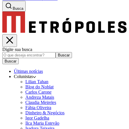
Busca
Digite sua busca
Buscar
Buscar
Últimas notícias
Colunistas
Lilian Tahan
Blog do Noblat
Carlos Carone
Andreza Matais
Claudia Meireles
Fábia Oliveira
Dinheiro & Negócios
Igor Gadelha
Ilca Maria Estevão
Isadora Teixeira