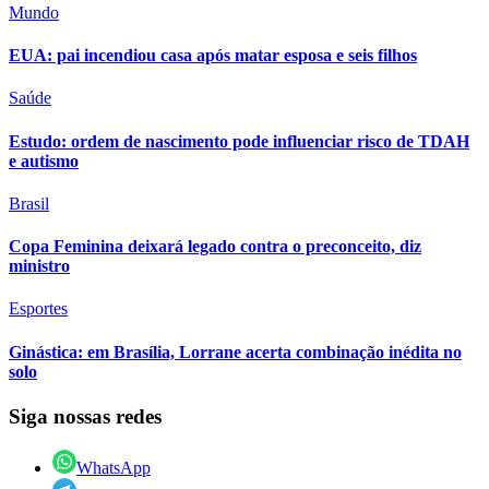
Mundo
EUA: pai incendiou casa após matar esposa e seis filhos
Saúde
Estudo: ordem de nascimento pode influenciar risco de TDAH
e autismo
Brasil
Copa Feminina deixará legado contra o preconceito, diz
ministro
Esportes
Ginástica: em Brasília, Lorrane acerta combinação inédita no
solo
Siga nossas redes
WhatsApp