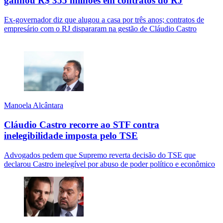
ganhou R$ 355 milhões em contratos do RJ
Ex-governador diz que alugou a casa por três anos; contratos de
empresário com o RJ dispararam na gestão de Cláudio Castro
Manoela Alcântara
Cláudio Castro recorre ao STF contra
inelegibilidade imposta pelo TSE
Advogados pedem que Supremo reverta decisão do TSE que
declarou Castro inelegível por abuso de poder político e econômico