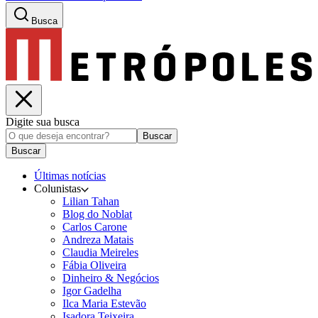
Busca
Digite sua busca
Buscar
Buscar
Últimas notícias
Colunistas
Lilian Tahan
Blog do Noblat
Carlos Carone
Andreza Matais
Claudia Meireles
Fábia Oliveira
Dinheiro & Negócios
Igor Gadelha
Ilca Maria Estevão
Isadora Teixeira