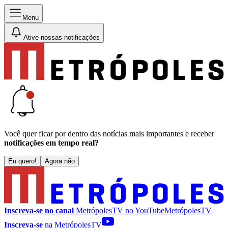
Menu
Ative nossas notificações
Você quer ficar por dentro das notícias mais importantes e receber
notificações em tempo real?
Eu quero!
Agora não
Inscreva-se no canal
MetrópolesTV no
YouTube
MetrópolesTV
Inscreva-se
na MetrópolesTV