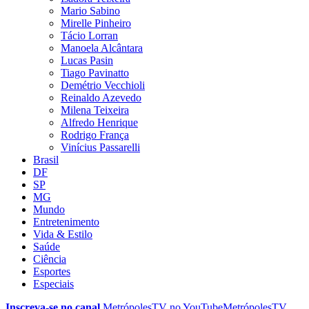
Mario Sabino
Mirelle Pinheiro
Tácio Lorran
Manoela Alcântara
Lucas Pasin
Tiago Pavinatto
Demétrio Vecchioli
Reinaldo Azevedo
Milena Teixeira
Alfredo Henrique
Rodrigo França
Vinícius Passarelli
Brasil
DF
SP
MG
Mundo
Entretenimento
Vida & Estilo
Saúde
Ciência
Esportes
Especiais
Inscreva-se no canal
MetrópolesTV no
YouTube
MetrópolesTV