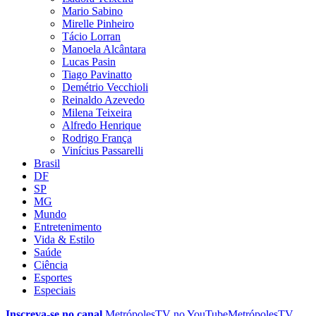
Mario Sabino
Mirelle Pinheiro
Tácio Lorran
Manoela Alcântara
Lucas Pasin
Tiago Pavinatto
Demétrio Vecchioli
Reinaldo Azevedo
Milena Teixeira
Alfredo Henrique
Rodrigo França
Vinícius Passarelli
Brasil
DF
SP
MG
Mundo
Entretenimento
Vida & Estilo
Saúde
Ciência
Esportes
Especiais
Inscreva-se no canal
MetrópolesTV no
YouTube
MetrópolesTV