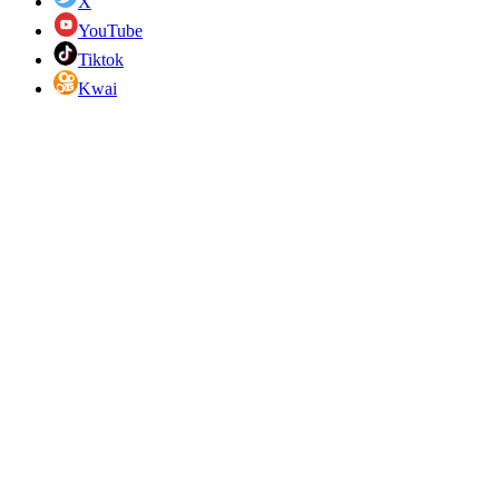
X
YouTube
Tiktok
Kwai