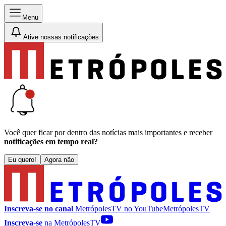
Menu
Ative nossas notificações
Você quer ficar por dentro das notícias mais importantes e receber
notificações em tempo real?
Eu quero!
Agora não
Inscreva-se no canal
MetrópolesTV no
YouTube
MetrópolesTV
Inscreva-se
na MetrópolesTV