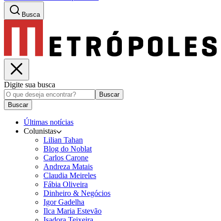
Busca
Digite sua busca
Buscar
Buscar
Últimas notícias
Colunistas
Lilian Tahan
Blog do Noblat
Carlos Carone
Andreza Matais
Claudia Meireles
Fábia Oliveira
Dinheiro & Negócios
Igor Gadelha
Ilca Maria Estevão
Isadora Teixeira