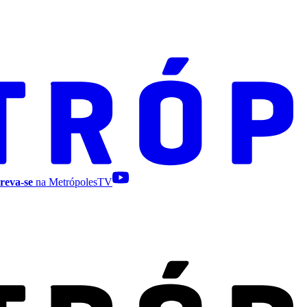
reva-se
na MetrópolesTV