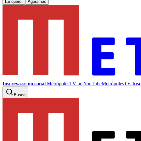
Eu quero!
Agora não
Inscreva-se no canal
MetrópolesTV no
YouTube
MetrópolesTV
Insc
Busca