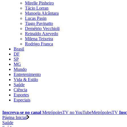
Mirelle Pinheiro
Tácio Lorran
Manoela Alcântara
Lucas Pasin
Tiago Pavinatto
Demétrio Vecchioli
Reinaldo Azevedo
Milena Teixeira
Rodrigo França
Brasil
DF
SP
MG
Mundo
Entretenimento
Vida & Estilo
Saúde
Ciência
Esportes
Especiais
Inscreva-se no canal
MetrópolesTV no
YouTube
MetrópolesTV
Insc
Página Inicial
Saúde