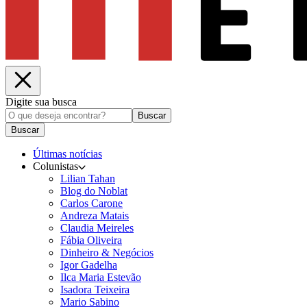
Digite sua busca
Buscar
Buscar
Últimas notícias
Colunistas
Lilian Tahan
Blog do Noblat
Carlos Carone
Andreza Matais
Claudia Meireles
Fábia Oliveira
Dinheiro & Negócios
Igor Gadelha
Ilca Maria Estevão
Isadora Teixeira
Mario Sabino