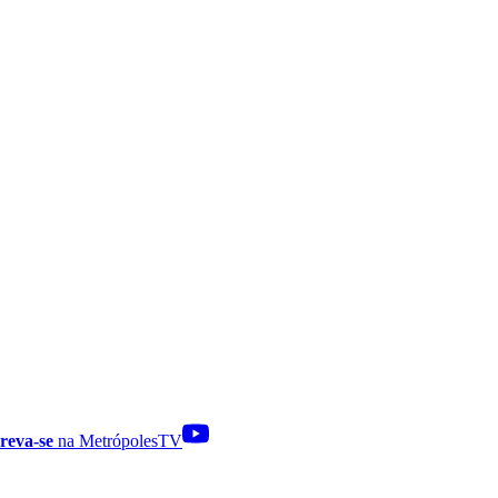
reva-se
na MetrópolesTV