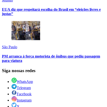
Mundo
EUA diz que respeitará escolha do Brasil em “eleições livres e
justas”
São Paulo
PM arranca à força motorista de ônibus que pediu passagem
para viatura
Siga nossas redes
WhatsApp
Telegram
Facebook
Instagram
X