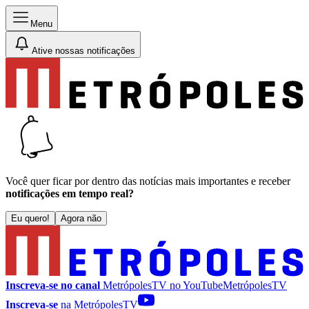
Menu
Ative nossas notificações
Você quer ficar por dentro das notícias mais importantes e receber
notificações em tempo real?
Eu quero!
Agora não
Inscreva-se no canal
MetrópolesTV no
YouTube
MetrópolesTV
Inscreva-se
na MetrópolesTV