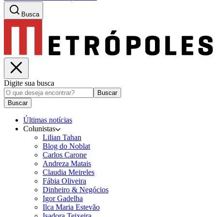
Busca
Digite sua busca
Buscar
Buscar
Últimas notícias
Colunistas
Lilian Tahan
Blog do Noblat
Carlos Carone
Andreza Matais
Claudia Meireles
Fábia Oliveira
Dinheiro & Negócios
Igor Gadelha
Ilca Maria Estevão
Isadora Teixeira