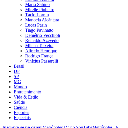
Mario Sabino
Mirelle Pinheiro
Tácio Lorran
Manoela Alcântara
Lucas Pasin
Tiago Pavinatto
Demétrio Vecchioli
Reinaldo Azevedo
Milena Teixeira
Alfredo Henrique
Rodrigo França
Vinícius Passarelli
Brasil
DF
SP
MG
Mundo
Entretenimento
Vida & Estilo
Saúde
Ciência
Esportes
Especiais
Inscreva-se no canal
MetrópolesTV no
YouTube
MetrópolesTV