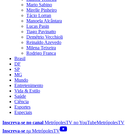
Mario Sabino
Mirelle Pinheiro
Tácio Lorran
Manoela Alcântara
Lucas Pasin
Tiago Pavinatto
Demétrio Vecchioli
Reinaldo Azevedo
Milena Teixeira
Rodrigo França
Brasil
DF
SP
MG
Mundo
Entretenimento
Vida & Estilo
Saúde
Ciência
Esportes
Especiais
Inscreva-se no canal
MetrópolesTV no
YouTube
MetrópolesTV
Inscreva-se
na MetrópolesTV