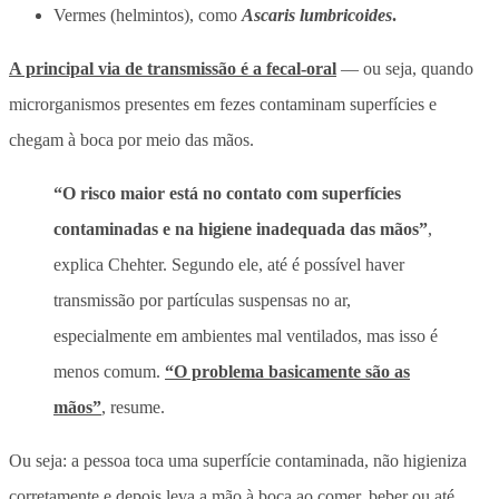
Vermes (helmintos), como
Ascaris lumbricoides
.
A principal via de transmissão é a fecal-oral
— ou seja, quando
microrganismos presentes em fezes contaminam superfícies e
chegam à boca por meio das mãos.
“O risco maior está no contato com superfícies
contaminadas e na higiene inadequada das mãos”
,
explica Chehter. Segundo ele, até é possível haver
transmissão por partículas suspensas no ar,
especialmente em ambientes mal ventilados, mas isso é
menos comum.
“O problema basicamente são as
mãos”
, resume.
Ou seja: a pessoa toca uma superfície contaminada, não higieniza
corretamente e depois leva a mão à boca ao comer, beber ou até