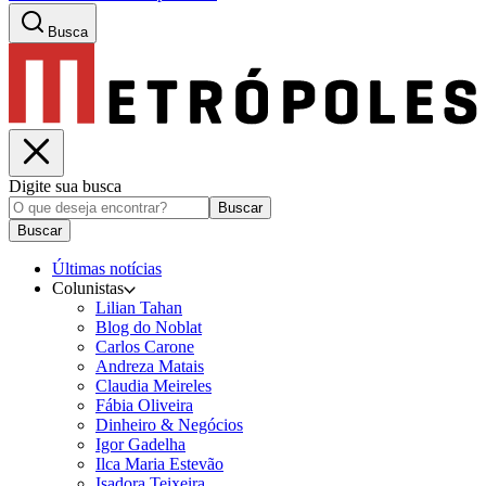
Busca
Digite sua busca
Buscar
Buscar
Últimas notícias
Colunistas
Lilian Tahan
Blog do Noblat
Carlos Carone
Andreza Matais
Claudia Meireles
Fábia Oliveira
Dinheiro & Negócios
Igor Gadelha
Ilca Maria Estevão
Isadora Teixeira