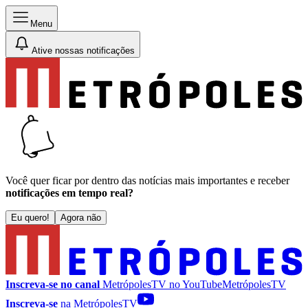
Menu
Ative nossas notificações
Você quer ficar por dentro das notícias mais importantes e receber
notificações em tempo real?
Eu quero!
Agora não
Inscreva-se no canal
MetrópolesTV no
YouTube
MetrópolesTV
Inscreva-se
na MetrópolesTV