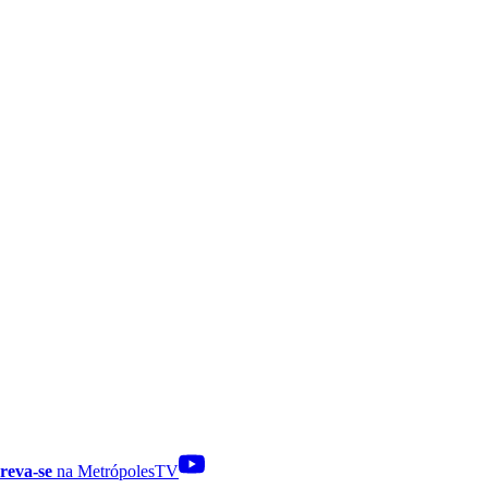
reva-se
na MetrópolesTV