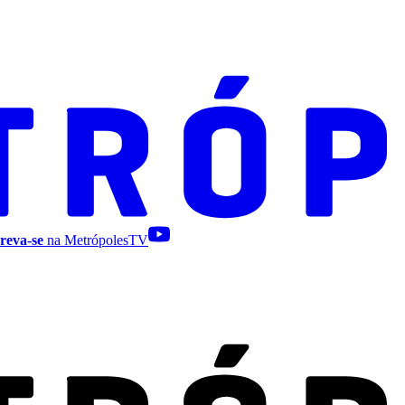
reva-se
na MetrópolesTV