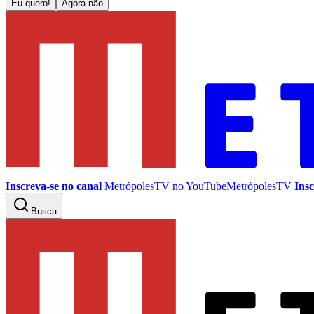
Eu quero!
Agora não
Inscreva-se no canal
MetrópolesTV no
YouTube
MetrópolesTV
Insc
Busca