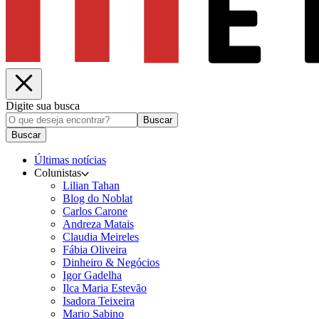
Digite sua busca
Buscar
Buscar
Últimas notícias
Colunistas
Lilian Tahan
Blog do Noblat
Carlos Carone
Andreza Matais
Claudia Meireles
Fábia Oliveira
Dinheiro & Negócios
Igor Gadelha
Ilca Maria Estevão
Isadora Teixeira
Mario Sabino