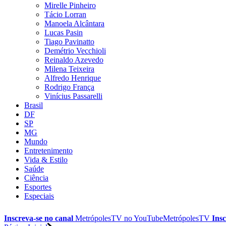
Mirelle Pinheiro
Tácio Lorran
Manoela Alcântara
Lucas Pasin
Tiago Pavinatto
Demétrio Vecchioli
Reinaldo Azevedo
Milena Teixeira
Alfredo Henrique
Rodrigo França
Vinícius Passarelli
Brasil
DF
SP
MG
Mundo
Entretenimento
Vida & Estilo
Saúde
Ciência
Esportes
Especiais
Inscreva-se no canal
MetrópolesTV no
YouTube
MetrópolesTV
Insc