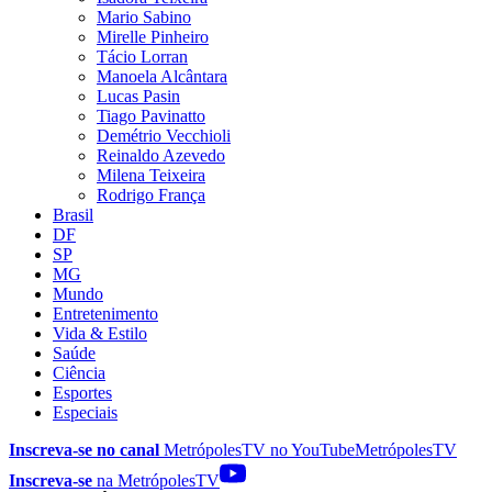
Mario Sabino
Mirelle Pinheiro
Tácio Lorran
Manoela Alcântara
Lucas Pasin
Tiago Pavinatto
Demétrio Vecchioli
Reinaldo Azevedo
Milena Teixeira
Rodrigo França
Brasil
DF
SP
MG
Mundo
Entretenimento
Vida & Estilo
Saúde
Ciência
Esportes
Especiais
Inscreva-se no canal
MetrópolesTV no
YouTube
MetrópolesTV
Inscreva-se
na MetrópolesTV