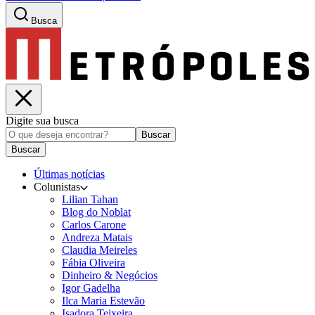
Busca
Digite sua busca
Buscar
Buscar
Últimas notícias
Colunistas
Lilian Tahan
Blog do Noblat
Carlos Carone
Andreza Matais
Claudia Meireles
Fábia Oliveira
Dinheiro & Negócios
Igor Gadelha
Ilca Maria Estevão
Isadora Teixeira