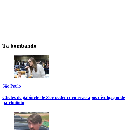
Tá bombando
São Paulo
Chefes de gabinete de Zoe pedem demissão após divulgação de
patrimônio