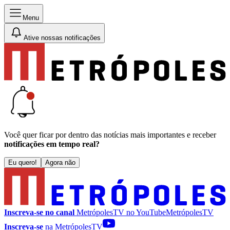
Menu
Ative nossas notificações
Você quer ficar por dentro das notícias mais importantes e receber
notificações em tempo real?
Eu quero!
Agora não
Inscreva-se no canal
MetrópolesTV no
YouTube
MetrópolesTV
Inscreva-se
na MetrópolesTV